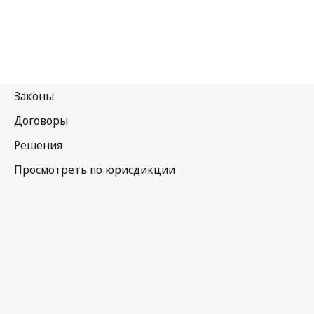
Буркина-Фасо