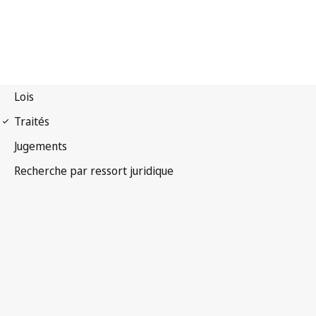
Pacte international
relatif aux droits économiques, sociaux et culturels