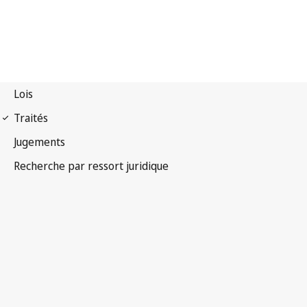
Pacte international
relatif aux droits économiques, sociaux et culturels