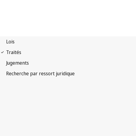
Protocole de Kyoto à la
Convention-cadre des Nations Unies sur les changements
climatiques