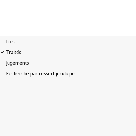
Pacte international
relatif aux droits économiques, sociaux et culturels