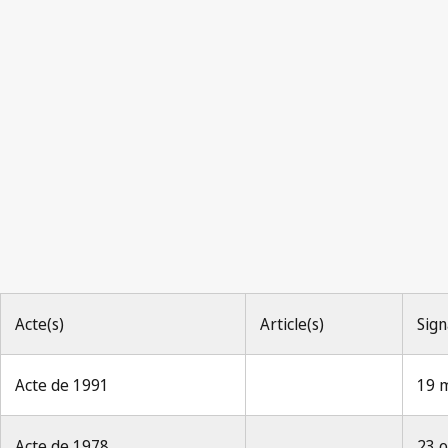
No.12, p.333
La Propriété Industrielle 1971, No.12, p.333
Acte(s)
Article(s)
Sign
Acte de 1991
19 
Acte de 1978
23 