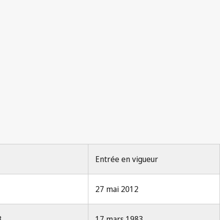
La Propriété Industrielle 1971,
Entrée en vigueur
27 mai 2012
3
17 mars 1983