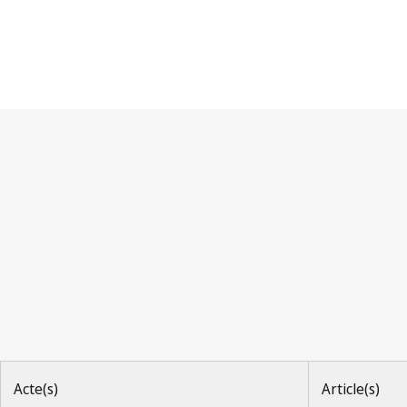
Arrangement de La Haye
Acte(s)
Article(s)