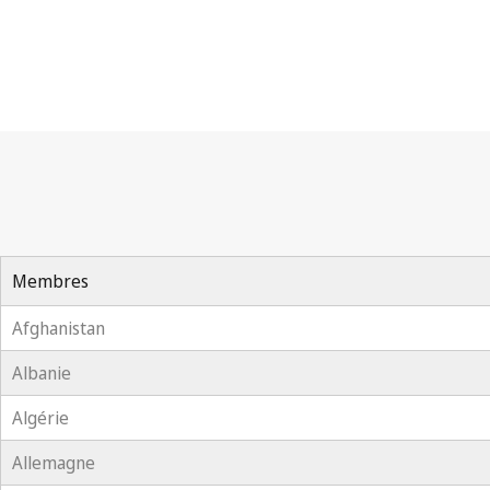
Assemblée (Traité de l'OMPI sur le droi
Membres
Afghanistan
Albanie
Algérie
Allemagne