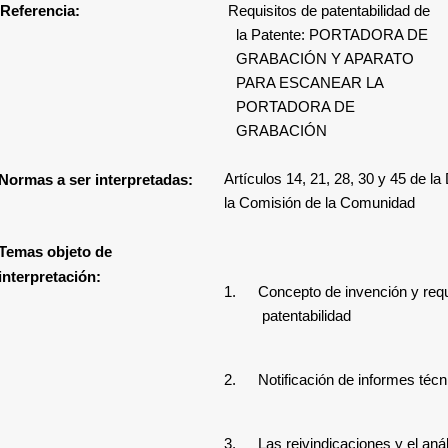
Referencia:
Requisitos de patentabilidad de
la
Patente: PORTADORA DE
GRABACIÓN Y APARATO
PARA ESCANEAR LA
PORTADORA DE
GRABACIÓN
Artículos 14, 21, 28, 30 y 45 de la
Normas a ser interpretadas:
la Comisión de la Comunidad
Temas objeto de
interpretación:
1.
Concepto de invención y requ
patentabilidad
2.
Notificación de informes técn
3.
Las reivindicaciones y el anál