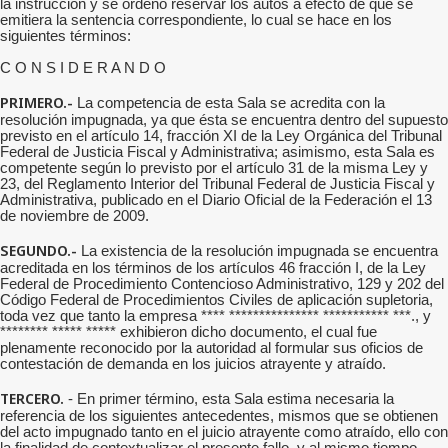
la instrucción y se ordenó reservar los autos a efecto de que se
emitiera la sentencia correspondiente, lo cual se hace en los
siguientes términos:
C O N S I D E R A N D O
PRIMERO.-
La competencia de esta Sala se acredita con la
resolución impugnada, ya que ésta se encuentra dentro del supuesto
previsto en el artículo 14, fracción XI de la Ley Orgánica del Tribunal
Federal de Justicia Fiscal y Administrativa; asimismo, esta Sala es
competente según lo previsto por el artículo 31 de la misma Ley y
23, del Reglamento Interior del Tribunal Federal de Justicia Fiscal y
Administrativa, publicado en el Diario Oficial de la Federación el 13
de noviembre de 2009.
SEGUNDO.-
La existencia de la resolución impugnada se encuentra
acreditada en los términos de los artículos 46 fracción I, de la Ley
Federal de Procedimiento Contencioso Administrativo, 129 y 202 del
Código Federal de Procedimientos Civiles de aplicación supletoria,
toda vez que tanto la empresa **** *************** *********** ***., y
******** ***** ***** exhibieron dicho documento, el cual fue
plenamente reconocido por la autoridad al formular sus oficios de
contestación de demanda en los juicios atrayente y atraído.
TERCERO.
- En primer término, esta Sala estima necesaria la
referencia de los siguientes antecedentes, mismos que se obtienen
del acto impugnado tanto en el juicio atrayente como atraído, ello con