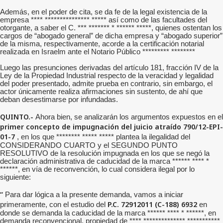
Además, en el poder de cita, se da fe de la legal existencia de la
empresa **** *************** ***** así como de las facultades del
otorgante, a saber el C. *** ******* * ****** *****, quienes ostentan los
cargos de “abogado general” de dicha empresa y “abogado superior”
de la misma, respectivamente, acorde a la certificación notarial
realizada en Israelm ante el Notario Público ********* ********
Luego las presunciones derivadas del artículo 181, fracción IV de la
Ley de la Propiedad Industrial respecto de la veracidad y legalidad
del poder presentado, admite prueba en contrario, sin embargo, el
actor únicamente realiza afirmaciones sin sustento, de ahí que
deban desestimarse por infundadas.
QUINTO.-
Ahora bien, se analizarán los argumentos expuestos en el
primer concepto de impugnación del juicio atraído 790/12-EPI-
01-7
, en los que ******** ***** ***** plantea la ilegalidad del
CONSIDERANDO CUARTO y el SEGUNDO PUNTO
RESOLUTIVO de la resolución impugnada en los que se negó la
declaración administrativa de caducidad de la marca ****** **** *
******, en vía de reconvención, lo cual considera ilegal por lo
siguiente:
“
Para dar lógica a la presente demanda, vamos a iniciar
P.C. 72912011 (C-188) 6932
primeramente, con el estudio del
en
donde se demanda la caducidad de la marca ****** **** * ******, en
demanda reconvencional, propiedad de **** ************** ***********