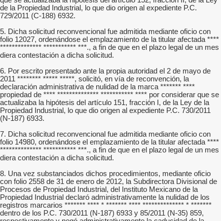
que se actualizaba la hipótesis del artículo 152, fracción II, de la Ley
de la Propiedad Industrial, lo que dio origen al expediente P.C.
729/2011 (C-188) 6932.
5. Dicha solicitud reconvencional fue admitida mediante oficio con
folio 12027, ordenándose el emplazamiento de la titular afectada ****
************** *********** ***., a fin de que en el plazo legal de un mes
diera contestación a dicha solicitud.
6. Por escrito presentado ante la propia autoridad el 2 de mayo de
2011 ******** ***** *****, solicitó, en vía de reconvención, la
declaración administrativa de nulidad de la marca ******* ****
propiedad de **** ************** *********** **** por considerar que se
actualizaba la hipótesis del artículo 151, fracción I, de la Ley de la
Propiedad Industrial, lo que dio origen al expediente P.C. 730/2011
(N-187) 6933.
7. Dicha solicitud reconvencional fue admitida mediante oficio con
folio 14980, ordenándose el emplazamiento de la titular afectada ****
************** *********** ***., a fin de que en el plazo legal de un mes
diera contestación a dicha solicitud.
8. Una vez substanciados dichos procedimientos, mediante oficio
con folio 2558 de 31 de enero de 2012, la Subdirectora Divisional de
Procesos de Propiedad Industrial, del Instituto Mexicano de la
Propiedad Industrial declaró administrativamente la nulidad de los
registros marcarios ******* **** * ******* **** ************** * *******
dentro de los P.C. 730/2011 (N-187) 6933 y 85/2011 (N-35) 859,