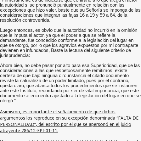
“Primeramente es de indicarse que contrario a lo que alega el actor
la autoridad si se pronunció puntualmente en relación con las
excepciones que hizo valer, baste que su Señoría se imponga de las
consideraciones que integran las fajas 16 a 19 y 59 a 64, de la
resolución controvertida.
Luego entonces, es obvio que la autoridad no incurrió en la omisión
que le imputa el actor, ya que el poder a que se refiere la
demandante, fue concedido conforme a la legislación del lugar en
que se otorgó, por lo que los agravios expuestos por mi contraparte
devienen en infundados, Baste la lectura del siguiente criterio de
jurisprudencia:
Ahora bien, no debe pasar por alto para esa Superioridad, que de las
consideraciones a las que respetuosamente remitimos, existe
certeza de que bajo ninguna circunstancia el citado documento
reviste la naturaleza de un poder limitado, pues por el contrario,
queda claro, que abarca todos los procedimientos que se instauren
ante este Instituto, recordando por ser de vital importancia, que este
documento se encuentra ajustado a la legislación del lugar en que se
otorgó.”
Asimismo, es importante el señalamiento de que dichos
argumentos los reproduce en su excepción denominada “FALTA DE
PERSONALIDAD”, del escrito por el que se apersonó en el juicio
atrayente 786/12-EPI-01-11.