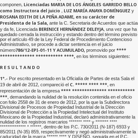
Licenciadas MARIA DE LOS ÁNGELES GARRIDO BELLO
componen,
como Instructora del juicio
LUZ MARÍA ANAYA DOMÍNGUEZ
,
y
ROSANA EDITH DE LA PEÑA ADAME, en su carácter de
Presidenta de la Sala,
ante la C. Secretaria de Acuerdos que actúa
BERENICE HERNÁNDEZ DELEYJA
y da fe, Licenciada
, una vez que ha
quedado cerrada la instrucción y estando dentro del término previsto
por el artículo 49 de la Ley Federal de Procedimiento Contencioso
Administrativo, se procede a dictar sentencia en el juicio
786/12-EPI-01-11 Y ACUMULADO,
****
número
promovido por
************** *********** ****,
en los términos siguientes:
R E S U L T A N D O
1°.-
Por escrito presentado en la Oficialía de Partes de esta Sala el
C. ***** **** ***
19 de abril de 2012, compareció el
, en
**** ************** ***********
representación de la empresa
***
, demandando la nulidad de la resolución contenida en el oficio
con folio 2558 de 31 de enero de 2012, por la que la Subdirectora
Divisional de Procesos de Propiedad Industrial de la Dirección
Divisional de Protección a la Propiedad Intelectual del Instituto
Mexicano de la Propiedad Industrial, declaró administrativamente la
nulidad de los registros marcarios ******* **** y ******* ****
************** * ******, dentro de los P.C. 730/2011 (N-187) 6933 y
85/2011 (N-35) 859, respectivamente y negó administrativamente la
caducidad de la marca ****** **** Y DISEÑO, seguida en el P.C.