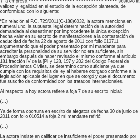
**** ************** *********** *****
Y la empresa
sostuvo la
validez y legalidad en el estudio de la excepción planteada, de
conformidad con lo siguiente:
“En relación al P.C. 729/2011(C-188)6932, la actora menciona en
numeral uno, la supuesta ilegal determinación de la autoridad
demandada al desestimar por improcedente la única excepción
hecha valer en su escrito de manifestaciones a la contestación de
caducidad de fecha 22 de agosto de 2011 con folio 013711
argumentando que el poder presentado por mi mandante para
acreditar la personalidad de su servidor no era suficiente, sin
embargo después de haber revisado el mismo conforme al artículo
181 fracción IV de la [PI y 128, 197 y 202 del Código Federal de
Procedimientos Civiles, se determinó como suficiente ya que
cumple con los requisitos de ley al haberse otorgado conforme a la
legislación aplicable del lugar en que se otorgó y que el documento
fue suscrito de conformidad con los tratados internacionales.
Al respecto la hoy actora refiere a foja 7 de su escrito inicial:
(…)
Ya de forma oportuna en escrito de alegatos de fecha 30 de junio de
2011 con folio 010514 a foja 2 mi mandante refirió:
(…)
La actora insiste en calificar de insuficiente el poder presentado por