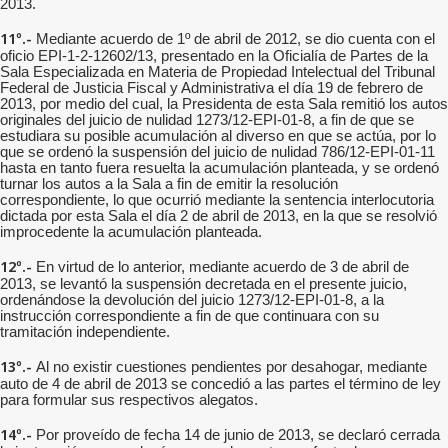
2013.
11º.-
Mediante acuerdo de 1º de abril de 2012, se dio cuenta con el
oficio EPI-1-2-12602/13, presentado en la Oficialía de Partes de la
Sala Especializada en Materia de Propiedad Intelectual del Tribunal
Federal de Justicia Fiscal y Administrativa el día 19 de febrero de
2013, por medio del cual, la Presidenta de esta Sala remitió los autos
originales del juicio de nulidad 1273/12-EPI-01-8, a fin de que se
estudiara su posible acumulación al diverso en que se actúa, por lo
que se ordenó la suspensión del juicio de nulidad 786/12-EPI-01-11
hasta en tanto fuera resuelta la acumulación planteada, y se ordenó
turnar los autos a la Sala a fin de emitir la resolución
correspondiente, lo que ocurrió mediante la sentencia interlocutoria
dictada por esta Sala el día 2 de abril de 2013, en la que se resolvió
improcedente la acumulación planteada.
12º.-
En virtud de lo anterior, mediante acuerdo de 3 de abril de
2013, se levantó la suspensión decretada en el presente juicio,
ordenándose la devolución del juicio 1273/12-EPI-01-8, a la
instrucción correspondiente a fin de que continuara con su
tramitación independiente.
13º.-
Al no existir cuestiones pendientes por desahogar, mediante
auto de 4 de abril de 2013 se concedió a las partes el término de ley
para formular sus respectivos alegatos.
14º.-
Por proveído de fecha 14 de junio de 2013, se declaró cerrada