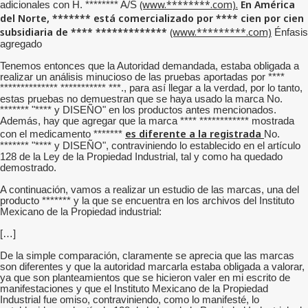
(www.********.com).
En América
adicionales con H. ******** A/S
del Norte, ******* está comercializado por **** cien por cien
subsidiaria de **** *************
(www.*********.com)
Énfasis
agregado
Tenemos entonces que la Autoridad demandada, estaba obligada a
realizar un análisis minucioso de las pruebas aportadas por ****
************** *********** ***., para así llegar a la verdad, por lo tanto,
estas pruebas no demuestran que se haya usado la marca No.
******* "**** y DISEÑO" en los productos antes mencionados.
Además, hay que agregar que la marca **** ************ mostrada
es diferente a la registrada
con el medicamento *******
No.
******* "**** y DISEÑO", contraviniendo lo establecido en el artículo
128 de la Ley de la Propiedad Industrial, tal y como ha quedado
demostrado.
A continuación, vamos a realizar un estudio de las marcas, una del
producto ******* y la que se encuentra en los archivos del Instituto
Mexicano de la Propiedad industrial:
[…]
De la simple comparación, claramente se aprecia que las marcas
son diferentes y que la autoridad marcarla estaba obligada a valorar,
ya que son planteamientos que se hicieron valer en mi escrito de
manifestaciones y que el Instituto Mexicano de la Propiedad
Industrial fue omiso, contraviniendo, como lo manifesté, lo