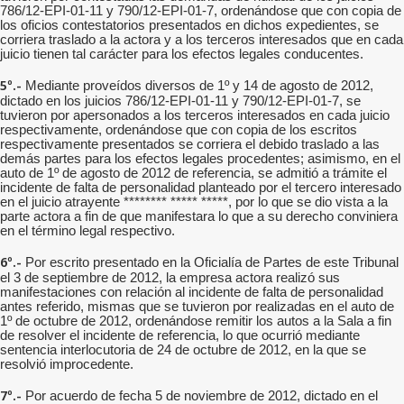
786/12-EPI-01-11 y 790/12-EPI-01-7, ordenándose que con copia de
los oficios contestatorios presentados en dichos expedientes, se
corriera traslado a la actora y a los terceros interesados que en cada
juicio tienen tal carácter para los efectos legales conducentes.
5º.-
Mediante proveídos diversos de 1º y 14 de agosto de 2012,
dictado en los juicios 786/12-EPI-01-11 y 790/12-EPI-01-7, se
tuvieron por apersonados a los terceros interesados en cada juicio
respectivamente, ordenándose que con copia de los escritos
respectivamente presentados se corriera el debido traslado a las
demás partes para los efectos legales procedentes; asimismo, en el
auto de 1º de agosto de 2012 de referencia, se admitió a trámite el
incidente de falta de personalidad planteado por el tercero interesado
en el juicio atrayente ******** ***** *****, por lo que se dio vista a la
parte actora a fin de que manifestara lo que a su derecho conviniera
en el término legal respectivo.
6º.-
Por escrito presentado en la Oficialía de Partes de este Tribunal
el 3 de septiembre de 2012, la empresa actora realizó sus
manifestaciones con relación al incidente de falta de personalidad
antes referido, mismas que se tuvieron por realizadas en el auto de
1º de octubre de 2012, ordenándose remitir los autos a la Sala a fin
de resolver el incidente de referencia, lo que ocurrió mediante
sentencia interlocutoria de 24 de octubre de 2012, en la que se
resolvió improcedente.
7º.-
Por acuerdo de fecha 5 de noviembre de 2012, dictado en el