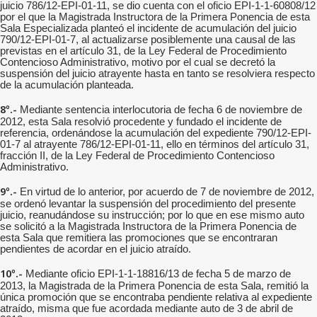
juicio 786/12-EPI-01-11, se dio cuenta con el oficio EPI-1-1-60808/12
por el que la Magistrada Instructora de la Primera Ponencia de esta
Sala Especializada planteó el incidente de acumulación del juicio
790/12-EPI-01-7, al actualizarse posiblemente una causal de las
previstas en el artículo 31, de la Ley Federal de Procedimiento
Contencioso Administrativo, motivo por el cual se decretó la
suspensión del juicio atrayente hasta en tanto se resolviera respecto
de la acumulación planteada.
8º.-
Mediante sentencia interlocutoria de fecha 6 de noviembre de
2012, esta Sala resolvió procedente y fundado el incidente de
referencia, ordenándose la acumulación del expediente 790/12-EPI-
01-7 al atrayente 786/12-EPI-01-11, ello en términos del artículo 31,
fracción II, de la Ley Federal de Procedimiento Contencioso
Administrativo.
9º.-
En virtud de lo anterior, por acuerdo de 7 de noviembre de 2012,
se ordenó levantar la suspensión del procedimiento del presente
juicio, reanudándose su instrucción; por lo que en ese mismo auto
se solicitó a la Magistrada Instructora de la Primera Ponencia de
esta Sala que remitiera las promociones que se encontraran
pendientes de acordar en el juicio atraído.
10º.-
Mediante oficio EPI-1-1-18816/13 de fecha 5 de marzo de
2013, la Magistrada de la Primera Ponencia de esta Sala, remitió la
única promoción que se encontraba pendiente relativa al expediente
atraído, misma que fue acordada mediante auto de 3 de abril de