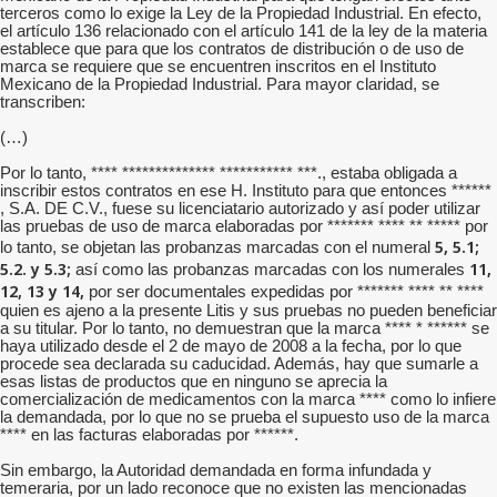
terceros como lo exige la Ley de la Propiedad Industrial. En efecto,
el artículo 136 relacionado con el artículo 141 de la ley de la materia
establece que para que los contratos de distribución o de uso de
marca se requiere que se encuentren inscritos en el Instituto
Mexicano de la Propiedad Industrial. Para mayor claridad, se
transcriben:
(…)
Por lo tanto, **** ************** *********** ***., estaba obligada a
inscribir estos contratos en ese H. Instituto para que entonces ******
, S.A. DE C.V., fuese su licenciatario autorizado y así poder utilizar
las pruebas de uso de marca elaboradas por ******* **** ** ***** por
5, 5.1;
lo tanto, se objetan las probanzas marcadas con el numeral
5.2. y 5.3;
11,
así como las probanzas marcadas con los numerales
12, 13 y 14,
por ser documentales expedidas por ******* **** ** ****
quien es ajeno a la presente Litis y sus pruebas no pueden beneficiar
a su titular. Por lo tanto, no demuestran que la marca **** * ****** se
haya utilizado desde el 2 de mayo de 2008 a la fecha, por lo que
procede sea declarada su caducidad. Además, hay que sumarle a
esas listas de productos que en ninguno se aprecia la
comercialización de medicamentos con la marca **** como lo infiere
la demandada, por lo que no se prueba el supuesto uso de la marca
**** en las facturas elaboradas por ******.
Sin embargo, la Autoridad demandada en forma infundada y
temeraria, por un lado reconoce que no existen las mencionadas