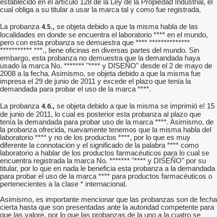
establecido en el artículo 128 de la Ley de la Propiedad Industrial, el
cual obliga a su titular a usar la marca tal y como fue registrada.
4.5.,
La probanza
se objeta debido a que la misma habla de las
localidades en donde se encuentra el laboratorio **** en el mundo,
pero con esta probanza se demuestra que **** **************
*********** ***., tiene oficinas en diversas partes del mundo. Sin
embargo, esta probanza no demuestra que la demandada haya
usado la marca No. ******* "**** y DISEÑO" desde el 2 de mayo de
2008 a la fecha. Asimismo, se objeta debido a que la misma fue
impresa el 29 de junio de 2011 y excede el plazo que tenía la
demandada para probar el uso de la marca ****.
4.6.,
La probanza
se objeta debido a que la misma se imprimió e! 15
de junio de 2011, lo cual es posterior esta probanza al plazo que
tenía la demandada para probar uso de la marca ****. Asimismo, de
la probanza ofrecida, nuevamente tenemos que la misma habla del
laboratorio **** y no de los productos ****, por lo que es muy
diferente la connotación y el significado de la palabra **** como
laboratorio a hablar de los productos farmacéuticos para lo cual se
encuentra registrada la marca No. ******* "**** y DISEÑO" por su
titular, por lo que en nada le beneficia esta probanza a la demandada
para probar el uso de la marca **** para productos farmacéuticos o
pertenecientes a la clase * internacional.
Asimismo, es importante mencionar que las probanzas son de fecha
cierta hasta que son presentadas ante la autoridad competente para
que las valore, por lo que las probanzas de la uno a la cuatro se