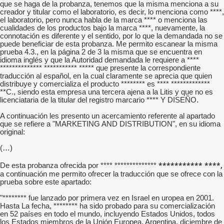
que se haga de la probanza, tenemos que la misma menciona a su
creador y titular como el laboratorio, es decir, lo menciona como ****,
el laboratorio, pero nunca habla de la marca **** o menciona las
cualidades de los productos bajo la marca ****, nuevamente, la
connotación es diferente y el sentido, por lo que la demandada no se
puede beneficiar de esta probanza. Me permito escanear la misma
prueba 4.3., en la página 2 de 3 la misma que se encuentra en
idioma inglés y que la Autoridad demandada le requiere a ****
************** *********** ***** que presente la correspondiente
traducción al español, en la cual claramente se aprecia que quien
distribuye y comercializa el producto ******** es **** *************
**C., siendo esta empresa una tercera ajena a la Litis y que no es
licenciataria de la titular del registro marcario **** Y DISEÑO.
A continuación les presento un acercamiento referente al apartado
que se refiere a "MARKETING AND DISTRIBUTION", en su idioma
original:
(…)
*********** ****
,
De esta probanza ofrecida por **** **************
a continuación me permito ofrecer la traducción que se ofrece con la
prueba sobre este apartado:
"******** fue lanzado por primera vez en Israel en uropea en 2001.
Hasta La fecha, ******** ha sido probado para su comercialización
en 52 países en todo el mundo, incluyendo Estados Unidos, todos
los Estados miembros de la Unión Europea, Argentina, diciembre de