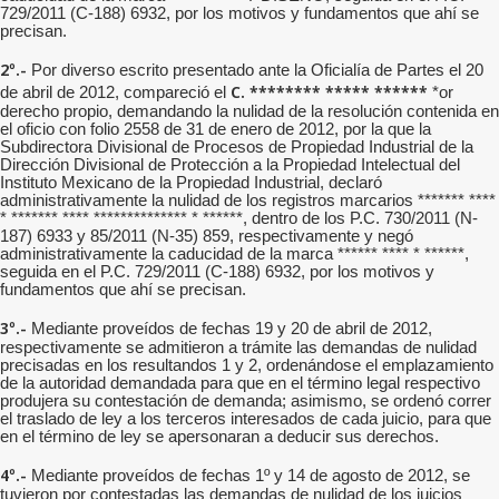
729/2011 (C-188) 6932, por los motivos y fundamentos que ahí se
precisan.
2º.-
Por diverso escrito presentado ante la Oficialía de Partes el 20
C. ******** ***** ******
de abril de 2012, compareció el
*or
derecho propio, demandando la nulidad de la resolución contenida en
el oficio con folio 2558 de 31 de enero de 2012, por la que la
Subdirectora Divisional de Procesos de Propiedad Industrial de la
Dirección Divisional de Protección a la Propiedad Intelectual del
Instituto Mexicano de la Propiedad Industrial, declaró
administrativamente la nulidad de los registros marcarios ******* ****
* ******* **** ************** * ******, dentro de los P.C. 730/2011 (N-
187) 6933 y 85/2011 (N-35) 859, respectivamente y negó
administrativamente la caducidad de la marca ****** **** * ******,
seguida en el P.C. 729/2011 (C-188) 6932, por los motivos y
fundamentos que ahí se precisan.
3º.-
Mediante proveídos de fechas 19 y 20 de abril de 2012,
respectivamente se admitieron a trámite las demandas de nulidad
precisadas en los resultandos 1 y 2, ordenándose el emplazamiento
de la autoridad demandada para que en el término legal respectivo
produjera su contestación de demanda; asimismo, se ordenó correr
el traslado de ley a los terceros interesados de cada juicio, para que
en el término de ley se apersonaran a deducir sus derechos.
4º.-
Mediante proveídos de fechas 1º y 14 de agosto de 2012, se
tuvieron por contestadas las demandas de nulidad de los juicios