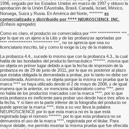
1996, seguido por los Estados Unidos en marzo de 1997 y obtuvo la
aprobación de la Unión EAustralia, Brasil, Canadá, Israel, México,
es
Noruega, Suiza y Rusia. En América del Norte, ********
comercializado y distribuido por **** NEUROSCIENCE, INC.
(Énfasis agregado)
Como es claro, el producto se comercializa por **** ************* ***.,
por lo que es un ajeno a la Litis y de las probanzas aportadas por
**** ************** *********** ***., no se aprecia que sea su
licenciatario inscrito, tal y como lo exige la Ley de la materia.
La probanza 4.4., sucede lo mismo que con la probanza 4.3., la cual
habla de las bondades del producto farmacéutico *******, misma que
se objeta en primer lugar debido a que la fecha de impresión de la
probanza es de 29 de junio de 2011, por lo que es posterior al plazo
que estaba obligada la demandada a probar, por lo tanto no debe ser
considerada. Asimismo, se objeta porque la misma no prueba que la
marca **** se haya utilizado desde el 2 de mayo de 2008, y de igual
manera que la anterior, se menciona al laboratorio como ****, pero
no habla de los productos marcados con la marca ****, por lo que
esta probanza es ineficiente para probar uso desde hace tres años a
la fecha. Y si bien en la parte inferior de la fotografía del producto se
puede apreciar la marca ****, ésta a su vez lleva la palabra
NEUROSCIENCE por lo que esta marca no es la que está
registrada bajo el número *******; por lo que esta probanza no se
demuestra el uso de la marca ****, registrada por el titular. Para
mayor detalle, me permito insertar la misma prueba que fue ofrecida