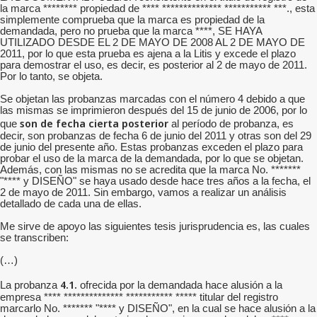
la marca ******** propiedad de **** ************** *********** ***., esta
simplemente comprueba que la marca es propiedad de la
demandada, pero no prueba que la marca ****, SE HAYA
UTILIZADO DESDE EL 2 DE MAYO DE 2008 AL 2 DE MAYO DE
2011, por lo que esta prueba es ajena a la Litis y excede el plazo
para demostrar el uso, es decir, es posterior al 2 de mayo de 2011.
Por lo tanto, se objeta.
Se objetan las probanzas marcadas con el número 4 debido a que
las mismas se imprimieron después del 15 de junio de 2006, por lo
son de fecha cierta posterior
que
al período de probanza, es
decir, son probanzas de fecha 6 de junio del 2011 y otras son del 29
de junio del presente año. Estas probanzas exceden el plazo para
probar el uso de la marca de la demandada, por lo que se objetan.
Además, con las mismas no se acredita que la marca No. *******
"**** y DISEÑO" se haya usado desde hace tres años a la fecha, el
2 de mayo de 2011. Sin embargo, vamos a realizar un análisis
detallado de cada una de ellas.
Me sirve de apoyo las siguientes tesis jurisprudencia es, las cuales
se transcriben:
(…)
4.1.
La probanza
ofrecida por la demandada hace alusión a la
empresa **** ************** *********** ***** titular del registro
marcarlo No. ******* "**** y DISEÑO", en la cual se hace alusión a la