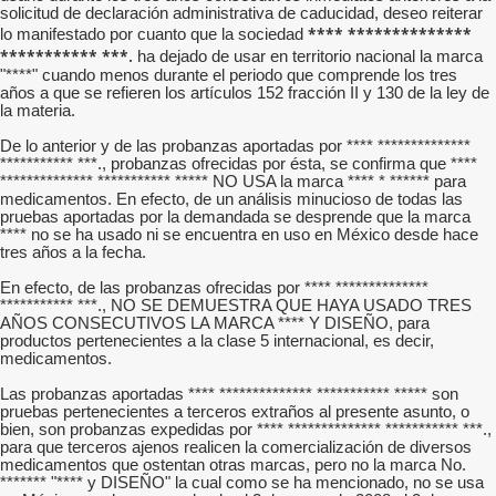
solicitud de declaración administrativa de caducidad, deseo reiterar
**** **************
lo manifestado por cuanto que la sociedad
*********** ***.
ha dejado de usar en territorio nacional la marca
"****" cuando menos durante el periodo que comprende los tres
años a que se refieren los artículos 152 fracción II y 130 de la ley de
la materia.
De lo anterior y de las probanzas aportadas por **** **************
*********** ***., probanzas ofrecidas por ésta, se confirma que ****
************** *********** ***** NO USA la marca **** * ****** para
medicamentos. En efecto, de un análisis minucioso de todas las
pruebas aportadas por la demandada se desprende que la marca
**** no se ha usado ni se encuentra en uso en México desde hace
tres años a la fecha.
En efecto, de las probanzas ofrecidas por **** **************
*********** ***., NO SE DEMUESTRA QUE HAYA USADO TRES
AÑOS CONSECUTIVOS LA MARCA **** Y DISEÑO, para
productos pertenecientes a la clase 5 internacional, es decir,
medicamentos.
Las probanzas aportadas **** ************** *********** ***** son
pruebas pertenecientes a terceros extraños al presente asunto, o
bien, son probanzas expedidas por **** ************** *********** ***.,
para que terceros ajenos realicen la comercialización de diversos
medicamentos que ostentan otras marcas, pero no la marca No.
******* "**** y DISEÑO" la cual como se ha mencionado, no se usa