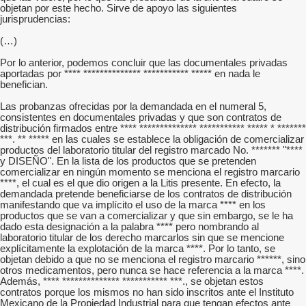
objetan por este hecho. Sirve de apoyo las siguientes
jurisprudencias:
(…)
Por lo anterior, podemos concluir que las documentales privadas
aportadas por **** ************** *********** ***** en nada le
benefician.
Las probanzas ofrecidas por la demandada en el numeral 5,
consistentes en documentales privadas y que son contratos de
distribución firmados entre **** ************** *********** ***** * *******
***. ** ***** en las cuales se establece la obligación de comercializar
productos del laboratorio titular del registro marcado No. ******* "****
y DISEÑO". En la lista de los productos que se pretenden
comercializar en ningún momento se menciona el registro marcario
****, el cual es el que dio origen a la Litis presente. En efecto, la
demandada pretende beneficiarse de los contratos de distribución
manifestando que va implícito el uso de la marca **** en los
productos que se van a comercializar y que sin embargo, se le ha
dado esta designación a la palabra **** pero nombrando al
laboratorio titular de los derecho marcarlos sin que se mencione
explícitamente la explotación de la marca ****. Por lo tanto, se
objetan debido a que no se menciona el registro marcario ******, sino
otros medicamentos, pero nunca se hace referencia a la marca ****.
Además, **** ************** *********** ***., se objetan estos
contratos porque los mismos no han sido inscritos ante el Instituto
Mexicano de la Propiedad Industrial para que tengan efectos ante