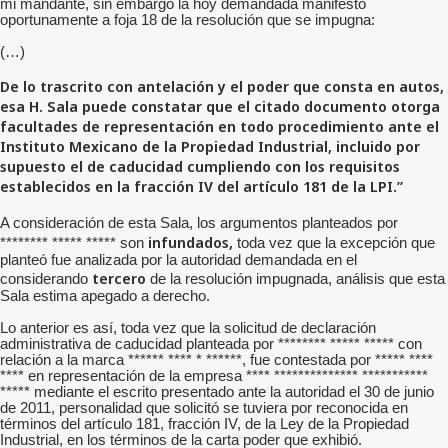
mi mandante, sin embargo la hoy demandada manifestó
oportunamente a foja 18 de la resolución que se impugna:
(…)
De lo trascrito con antelación y el poder que consta en autos,
esa H. Sala puede constatar que el citado documento otorga
facultades de representación en todo procedimiento ante el
Instituto Mexicano de la Propiedad Industrial, incluido por
supuesto el de caducidad cumpliendo con los requisitos
establecidos en la fracción IV del artículo 181 de la LPI.”
A consideración de esta Sala, los argumentos planteados
por
infundados,
******** ***** ***** son
toda vez que la excepción que
planteó fue analizada por la autoridad demandada en el
tercero
considerando
de la resolución impugnada, análisis que esta
Sala estima apegado a derecho.
Lo anterior es así, toda vez que la solicitud de declaración
administrativa de caducidad planteada por ******** ***** ***** con
relación a la marca ****** **** * ******, fue contestada por ***** ****
**** en representación de la empresa **** ************** ***********
***** mediante el escrito presentado ante la autoridad el 30 de junio
de 2011, personalidad que solicitó se tuviera por reconocida en
términos del artículo 181, fracción IV, de la Ley de la Propiedad
Industrial, en los términos de la carta poder que exhibió.