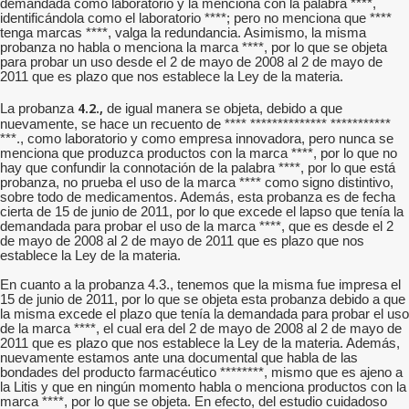
demandada como laboratorio y la menciona con la palabra ****,
identificándola como el laboratorio ****; pero no menciona que ****
tenga marcas ****, valga la redundancia. Asimismo, la misma
probanza no habla o menciona la marca ****, por lo que se objeta
para probar un uso desde el 2 de mayo de 2008 al 2 de mayo de
2011 que es plazo que nos establece la Ley de la materia.
4.2.,
La probanza
de igual manera se objeta, debido a que
nuevamente, se hace un recuento de **** ************** ***********
***., como laboratorio y como empresa innovadora, pero nunca se
menciona que produzca productos con la marca ****, por lo que no
hay que confundir la connotación de la palabra ****, por lo que está
probanza, no prueba el uso de la marca **** como signo distintivo,
sobre todo de medicamentos. Además, esta probanza es de fecha
cierta de 15 de junio de 2011, por lo que excede el lapso que tenía la
demandada para probar el uso de la marca ****, que es desde el 2
de mayo de 2008 al 2 de mayo de 2011 que es plazo que nos
establece la Ley de la materia.
En cuanto a la probanza 4.3., tenemos que la misma fue impresa el
15 de junio de 2011, por lo que se objeta esta probanza debido a que
la misma excede el plazo que tenía la demandada para probar el uso
de la marca ****, el cual era del 2 de mayo de 2008 al 2 de mayo de
2011 que es plazo que nos establece la Ley de la materia. Además,
nuevamente estamos ante una documental que habla de las
bondades del producto farmacéutico ********, mismo que es ajeno a
la Litis y que en ningún momento habla o menciona productos con la
marca ****, por lo que se objeta. En efecto, del estudio cuidadoso