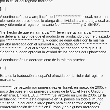
por la titular del registro marcario:
[…]
A continuación, una ampliación del **** ************ el cual, no es un
elemento obscuro, lo que le otorga distintividad a la marca, la cual es
muy diferente al registro marcario No. ******* "**** y DISEÑO".
Y el hecho de que en la marca **** lleve inserta la marca ************
se debe a la razón de que el producto es producido y comercializado
por **** ************* ***** tal y como se demuestra con la misma
prueba marcada con el numeral 4.5, aportada por **** **************
*********** ***., la cual a continuación, se escanea para que sus
Señorías puedan apreciar la verdad de los hechos aquí planteados:
A continuación un acercamiento de la misma prueba:
(…)
Esta es la traducción al español ofrecida por la titular del registro
marcario:
"******* fue lanzado por primera vez en Israel, en marzo de 2005, y
poco después en los primeros países de [a UE, el Reino Unido y
Alemania. En los EEUU, ******* fue lanzado en julio de 2006. En la
actualidad, ******* está disponible en 38 países en todo el mundo.
**** tiene un acuerdo a largo plazo para el desarrollo conjunto y
comercialización de ******* en Europa y en algunos mercados