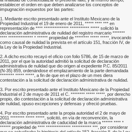
la finalidad de contextualizar el presente fallo, y al mismo tiempo,
establecer el orden en que deben analizarse los conceptos de
impugnación expuestos por las partes:
1. Mediante escrito presentado ante el Instituto Mexicano de la
Propiedad Industrial el 19 de enero de 2011, ***** **** *** en
representación de **** ************** *********** ***** solicitó la
declaración administrativa de nulidad del registro marcario *******
**** ************** * ****** propiedad de ******** ***** *****, invocando
como causal de nulidad la prevista en el artículo 151, fracción IV, de
la Ley de la Propiedad Industrial.
2. A dicho escrito recayó el oficio con folio 5786, de 15 de marzo de
2011, por el que la autoridad admitió la solicitud de declaración
administrativa de nulidad que dio origen al expediente P.C. 85/2011
(N-35) 859, ordenándose el emplazamiento de la parte demandada
******** ***** *****, a fin de que en el plazo de un mes diera
contestación a la solicitud de declaración administrativa de nulidad.
3. Por escrito presentado ante el Instituto Mexicano de la Propiedad
Industrial el 2 de mayo de 2011 el C. ******** ***** *****, por derecho
propio, dio contestación a la solicitud de declaración administrativa
de nulidad, opuso excepciones y defensas y ofreció pruebas.
4. Por escrito presentado ante la propia autoridad el 2 de mayo de
2011 ******** ***** *****, solicitó, en vía de reconvención, la
declaración administrativa de caducidad de la marca ****** **** *
****** propiedad de **** ************** *********** ***, por considerar