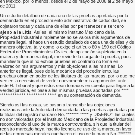
en México, por lo menos, desde el 2 de mayo de 2008 al 2 de mayo
de 2011.
Un estudio detallado de cada una de las pruebas aportadas por la
demandada en el procedimiento administrativo de caducidad, se
pertenecer a tercero
objetaron todas y cada una de ellas por
ajeno a la Litis.
Así es, el mismo Instituto Mexicano de la
Propiedad Industrial simplemente no se valora mis argumentos de
manera ilegal, ni hace un estudio detallado de cada una de ellas y de
manera objetiva, tal y como lo exige el artículo 80 y 190 del Código
Federal de Procedimientos Civiles, de aplicación supletoria en la
materia y de manera ilegal, me revierte la carga de la prueba, pues
manifiesta que al no exhibir pruebas en contrario no toma en
valoración mis argumentos y mis objeciones a las mismas. Lo
anterior es ilegal, pues de la mecánica del procedimiento, las
pruebas obran en poder de los titulares de las marcas, por lo que me
veo en la necesidad de verter nuevamente mis argumentos ante
este H. Tribunal y que éstos sean tomados en cuenta para llegar a la
verdad jurídica, en base a las mismas pruebas aportadas por ****
************** *********** ***** en su contestación de demanda.
Siendo así las cosas, se pasan a transcribir las objeciones
realizadas ante la Autoridad demandada a las pruebas aportadas por
la titular del registro marcarlo No. ******* "**** y DISEÑO", las cuales
no son valoradas por el Instituto Mexicano de la Propiedad Industrial,
reconociendo el uso de la marca controvertida, sin que la titular del
registro marcado haya inscrito licencia de uso de la marca en favor
de las empresas morales que hacen el uso de la marca No. *******