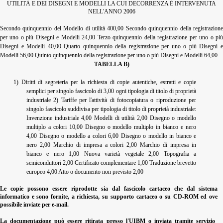
UTILITÀ E DEI DISEGNI E MODELLI LA CUI DECORRENZA È INTERVENUTA
NELL'ANNO 2006
Secondo quinquennio del Modello di utilità 400,00 Secondo quinquennio della registrazione
per uno o più Disegni e Modelli 24,00 Terzo quinquennio della registrazione per uno o più
Disegni e Modelli 40,00 Quarto quinquennio della registrazione per uno o più Disegni e
Modelli 56,00 Quinto quinquennio della registrazione per uno o più Disegni e Modelli 64,00
TABELLA B)
1) Diritti di segreteria per la richiesta di copie autentiche, estratti e copie
semplici per singolo fascicolo di 3,00 ogni tipologia di titolo di proprietà
industriale 2) Tariffe per l'attività di fotocopiatura o riproduzione per
singolo fascicolo suddivisa per tipologia di titolo di proprietà industriale:
Invenzione industriale 4,00 Modelli di utilità 2,00 Disegno o modello
multiplo a colori 10,00 Disegno o modello multiplo in bianco e nero
4,00 Disegno o modello a colori 6,00 Disegno o modello in bianco e
nero 2,00 Marchio di impresa a colori 2,00 Marchio di impresa in
bianco e nero 1,00 Nuova varietà vegetale 2,00 Topografia a
semiconduttori 2,00 Certificato complementare 1,00 Traduzione brevetto
europeo 4,00 Atto o documento non previsto 2,00
Le copie possono essere riprodotte sia dal fascicolo cartaceo che dal sistema
informatico e sono fornite, a richiesta, su supporto cartaceo o su CD-ROM ed ove
possibile inviate per e-mail.
La documentazione può essere ritirata presso l'UIBM o inviata tramite servizio