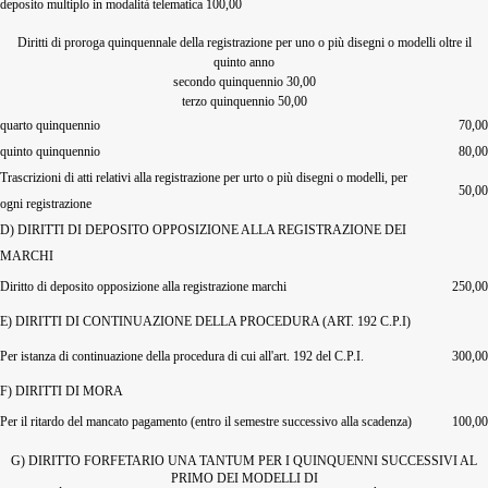
deposito multiplo in modalità telematica 100,00
Diritti di proroga quinquennale della registrazione per uno o più disegni o modelli oltre il
quinto anno
secondo quinquennio 30,00
terzo quinquennio 50,00
quarto quinquennio
70,00
quinto quinquennio
80,00
Trascrizioni di atti relativi alla registrazione per urto o più disegni o modelli, per
50,00
ogni registrazione
D) DIRITTI DI DEPOSITO OPPOSIZIONE ALLA REGISTRAZIONE DEI
MARCHI
Diritto di deposito opposizione alla registrazione marchi
250,00
E) DIRITTI DI CONTINUAZIONE DELLA PROCEDURA (ART. 192 C.P.I)
Per istanza di continuazione della procedura di cui all'art. 192 del C.P.I.
300,00
F) DIRITTI DI MORA
Per il ritardo del mancato pagamento (entro il semestre successivo alla scadenza)
100,00
G) DIRITTO FORFETARIO UNA TANTUM PER I QUINQUENNI SUCCESSIVI AL
PRIMO DEI MODELLI DI