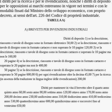
I diritti per la ricerca e per le rivendicazioni, nonchè i diritti di deposito
per le opposizioni ai marchi entreranno in vigore nei termini e con le
modalità fissati dal Ministro dello sviluppo economico, con proprio
decreto, ai sensi dell'art. 226 del Codice di proprietà industriale.
TABELLA A)
A) BREVETTI PER INVENZIONI INDUSTRIALI
Diritti di deposito 1) se la descrizione,
riassunto e tavole di disegno sono in formato elettronico 50,00 2) se la descrizione, riassunto e
tavole di disegno sono in formato cartaceo e non superano le 10 pagine 120,00 3) se la
descrizione, riassunto e tavole di disegno sono in formato cartaceo e superano le 10 pagine ma
non le 160,00
20 pagine 4) se la descrizione, riassunto e tavole di disegno sono in formato cartaceo e
superano le 20 pagine ma non le 400,00
50 pagine 5) se la descrizione, riassunto e tavole di disegno sono in formato cartaceo e
superano le 50 pagine 600,00 6) per ogni rivendicazione oltre la decima 45,00 7) per la ricerca
(in assenza della traduzione in lingua inglese delle rivendicazioni) 200,00
Diritti per mantenere in vita il brevetto oltre il quarto anno
quinto anno 60,00 sesto anno 90,00 settimo anno 120,00 ottavo anno 170,00 nono anno
200,00 decimo anno 230,00 undicesimo anno 310,00 dodicesimo anno 410,00 tredicesimo
anno 530,00 quattordicesimo anno 600,00 quindicesimo anno e successivi fino al
ventesimo 650,00