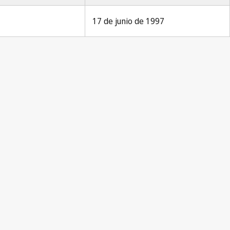
17 de junio de 1997
Madrid (Marks) Notification No. 90