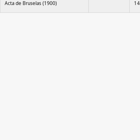
Acta de Bruselas (1900)
14
Paris Notification No. 
Propriété Industrielle 1961, No.5, p.97-98