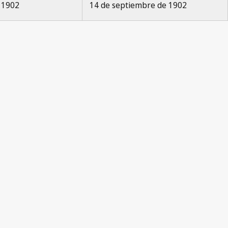
e 1902
14 de septiembre de 1902
Paris Notification No. 21
La