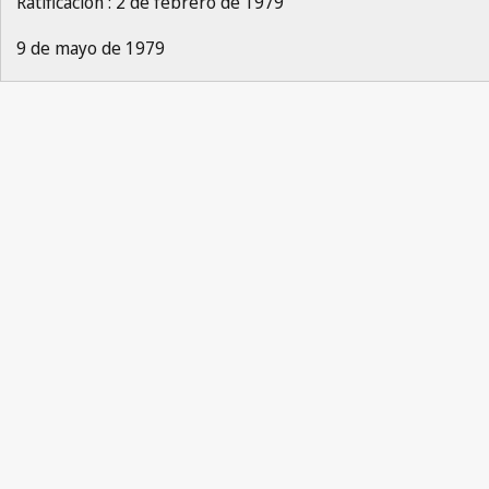
Ratificación : 2 de febrero de 1979
9 de mayo de 1979
Nice Notification No. 16