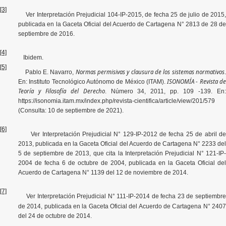
[3]
Ver Interpretación Prejudicial 104-IP-2015, de fecha 25 de julio de 2015,
publicada en la Gaceta Oficial del Acuerdo de Cartagena N° 2813 de 28 de
septiembre de 2016.
[4]
Ibidem.
[5]
Normas permisivas y clausura de los sistemas normativos
Pablo E. Navarro,
ISONOMÍA - Revista d
En: Instituto Tecnológico Autónomo de México (ITAM).
Teoría y Filosofía del Derecho
. Número 34, 2011, pp. 109 -139. En
https://isonomia.itam.mx/index.php/revista-cientifica/article/view/201/579
(Consulta: 10 de septiembre de 2021).
[6]
Ver Interpretación Prejudicial N° 129-IP-2012
de fecha
25 de abril d
2013, publicada en la Gaceta Oficial del Acuerdo de Cartagena N° 2233 del
5 de septiembre de 2013, que cita la Interpretación Prejudicial N° 121-IP-
2004 de fecha 6 de octubre de 2004, publicada en la Gaceta Oficial del
Acuerdo de Cartagena N° 1139 del 12 de noviembre de 2014.
[7]
Ver Interpretación Prejudicial N°
111-IP-2014
de fecha
23 de septiembr
de 2014, publicada en la Gaceta Oficial del Acuerdo de Cartagena N° 2407
del 24 de octubre de 2014
.