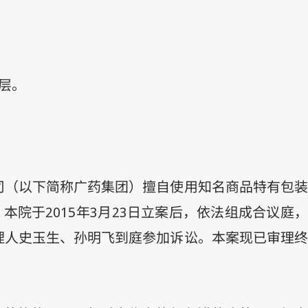
层。
司（以下简称广药集团）擅自使用知名商品特有包装
。本院于
2015
年
3
月
23
日立案后，依法组成合议庭，
理人史玉生、孙明飞到庭参加诉讼。本案现已审理
：