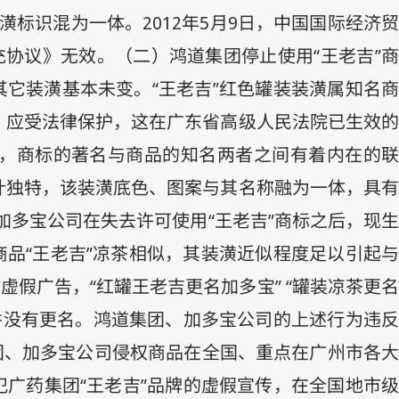
装潢标识混为一体。
2012
年
5
月
9
日，中国国际经济
充协议》无效。（二）鸿道集团停止使用“王老吉”商
它装潢基本未变。“王老吉”红色罐装装潢属知名商
，应受法律保护，这在广东省高级人民法院已生效的
能，商标的著名与商品的知名两者之间有着内在的联
设计独特，该装潢底色、图案与其名称融为一体，具有
多宝公司在失去许可使用“王老吉”商标之后，现生
品“王老吉”凉茶相似，其装潢近似程度足以引起与
假广告，“红罐王老吉更名加多宝” “罐装凉茶更名
”并没有更名。鸿道集团、加多宝公司的上述行为违反
团、加多宝公司侵权商品在全国、重点在广州市各大
广药集团“王老吉”品牌的虚假宣传，在全国地市