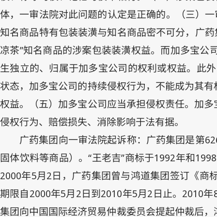
体，一审法院对此问题的认定是正确的。（三）一
知名商品特有包装装潢与知名商品密不可分，广药集
凉茶”知名商品的涉案包装装潢权益。而加多宝公
生独立的、归属于加多宝公司的权利或权益。此外
状态，加多宝公司的持续侵权行为，不能成为其有
权益。（五）加多宝公司应当承担侵权责任。加多
侵权行为、赔偿损失、消除影响于法有据。
广药集团向一审法院起诉称：广药集团是第
62
固体饮料等商品）。“王老吉”商标于
1992
年和
1998
2000
年
5
月
2
日
，广药集团曾与鸿道集团签订《商
期限自
2000
年
5
月
2
日
到
2010
年
5
月
2
日
止。
2010
年
集团向中国国际经济贸易仲裁委员会提起仲裁后，鸿