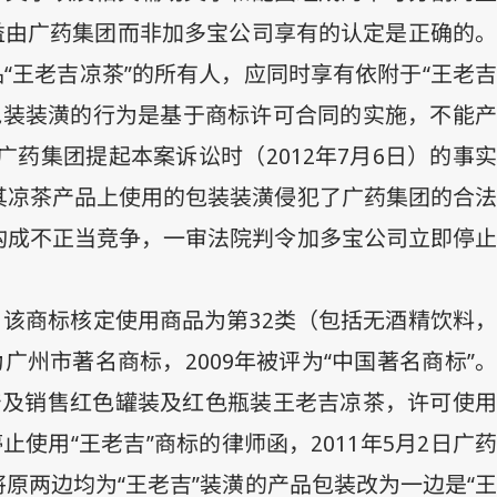
益由广药集团而非加多宝公司享有的认定是正确的。
“王老吉凉茶”的所有人，应同时享有依附于“王老吉
包装装潢的行为是基于商标许可合同的实施，不能产
广药集团提起本案诉讼时（
2012
年
7
月
6
日）的事
其凉茶产品上使用的包装装潢侵犯了广药集团的合法
构成不正当竞争，一审法院判令加多宝公司立即停止
，该商标核定使用商品为第
32
类（包括无酒精饮料
为广州市著名商标，
2009
年被评为“中国著名商标”
产及销售红色罐装及红色瓶装王老吉凉茶，许可使
止使用“王老吉”商标的律师函，
2011
年
5
月
2
日
广
两边均为“王老吉”装潢的产品包装改为一边是“王