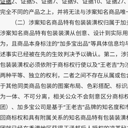
证据
2
、证据
5
、证据
7
、证据
9
、证据
10
、证据
27
完全不同的产品之上，并将无法与涉案知名商品唯一
（二）涉案知名商品特有包装装潢权归属于加
涉案知名商品特有包装装潢从创意、设计到实际用
为，且商品本身标注的“加多宝出品”等具体信息
述事实已经被在先的生效判决予以确认。第二，涉
包装装潢权必须依附于商标权行使以及“王老吉”
两种平等、独立的权利，二者之间不存在从属或包
于其他同类商品包装的图案布局、色彩搭配、标识底
为一体、不可分离，相关公众不会刻意区分商标
团）、加多宝公司是基于“王老吉”品牌的知名度
回商标权和具有附属关系的知名商品特有包装装潢