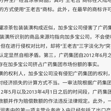
方并生产经营凉茶商品，其时“王老吉”商标在大陆
的方式使用“王老吉”商标。此外，在最早的商标许
罐凉茶包装装潢构成近似，加多宝公司侵害了广药
装潢所识别的商品来源均指向加多宝公司，不会使
但在进行侵权对比时，却将“王老吉”三字淡化为“
认定显然自相矛盾。第三，广药集团自
2012
年
6
月
存在加多宝公司挤占广药集团市场份额的事实。
潢的权利人，加多宝公司没有侵犯广药集团的权利
对经济损失的计算方式不当。一审法院根据广药集
12
年
5
月以及
2013
年
4
月
1
日之后的时间段，广药集
数额并作为赔偿数额的作法违反法律规定。此外，
润表中的第一项主营业务收入中已经包括了出口产