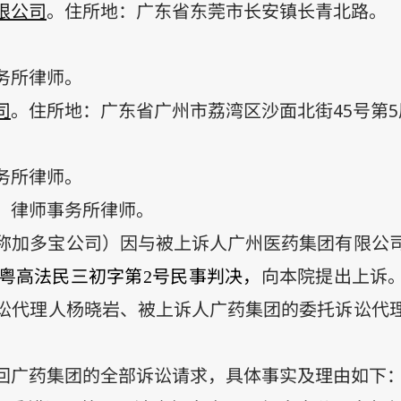
限公司
。住所地：广东省东莞市长安镇长青北路。
务所律师。
司
。住所地：广东省广州市荔湾区沙面北街
45
号第
5
务所律师。
）律师事务所律师。
称加多宝公司）因与被上诉人
广州医药集团有限公
粤高法民三初字第
号民事判决，
向本院提出上诉
2
讼代理人
杨晓岩、被上诉人广药集团的委托诉讼代
回广药集团的全部诉讼请求，具体事实及理由如下