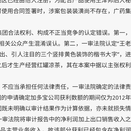
地区已经由他人注册，为配合产品使用王泽邦后人秘
可使用合同签署时，涉案包装装潢尚不存在，广药集
集团合法权利、构成不正当竞争的认定错误。第一，
相关公众产生混淆误认。第二，一审法院认定“王老
突出、引人注目的三个竖排黄色装饰的楷书大字”，进
之后才生产经营红罐凉茶，其在本案中据以主张权
，不应当承担任何法律责任，一审法院确定的法律责
团的申请确定加多宝公司获利数额的期间仅为
2012
年
团既未明确以审计结果作为计算依据，亦未就损失
一审法院将审计报告中的净利润加上出口销售收入之
品主营业务收入，故该部分获利已经包含在净利润