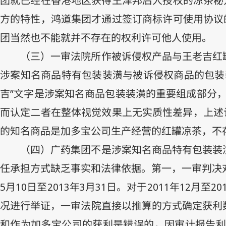
团就已经在香港地区获得王泽邦后人授权的凉茶秘
方的特性，鸿道集团才通过签订商标许可使用协议
团当然也不能就并不存在的权利许可他人使用。
（三）一审法院所作被诉侵权产品与王老吉红
涉案知名商品特有包装装潢与被诉侵权商品的包装
吉”文字是涉案知名商品包装装潢的重要组成部分，
而认定二者在整体视觉效果上无实质性差异，上述
的知名商品是加多宝公司生产经营的红罐凉茶，不
（四）广药集团不是涉案知名商品特有包装装
任承担方式缺乏事实和法律依据。第一，一审判决
5
月
10
日至
2013
年
3
月
31
日。对于
2011
年
12
月至
20
况进行举证，一审法院直接以推算的方式确定获利
和作为加多宝公司的获利是错误的，因审计报告利