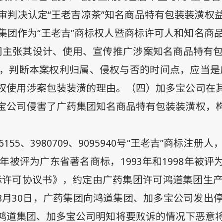
审判决认定“王老吉凉茶”知名商品特有包装装潢权
团作为“王老吉”商标权人暨商标许可人和知名商品
司主张其设计、使用、宣传推广涉案知名商品特有
，判断本案权利归属、侵权与否的时间点，应当是
权使用涉案包装装潢的理由。（四）加多宝公司在
宝公司侵害了广药集团知名商品特有包装装潢权，
6155
、
3980709
、
9095940
号“王老吉”商标注册人
年被评为广东省著名商标，
1993
年和
1998
年被评
标许可协议书》，约定由广药集团许可鸿道集团生
8
月
30
日，广药集团向鸿道集团、加多宝公司发出停
道集团、加多宝公司明知将要败诉的情况下恶意将原