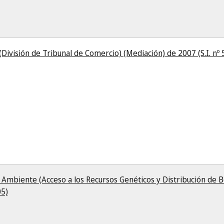
 (División de Tribunal de Comercio) (Mediación) de 2007 (S.I. nº
Ambiente (Acceso a los Recursos Genéticos y Distribución de B
05)