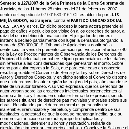
Sentencia 127/2007 de la Sala Primera de la Corte Suprema de
Justicia,
de
las 11 horas 25 minutos del 21 de febrero de 2007
LUIS
dentro del expediente 02-001533-0164-CI
, establecido por
MEJÍA GODOY, extranjero
PARTIDO UNIDAD SOCIAL
, contra el
CRISTIANA y otros.
En dicho proceso la parte actora pretende el
pago de daños y perjuicios por violación a los derechos de autor, a
raíz del uso indebido de una canción El juzgador de primera
instancia declaró parcialmente con lugar la demanda otorgando la
suma de $30.000,00. El Tribunal de Apelaciones confirmó la
sentencia. La vencida presentó casación por violación al artículo 40
de la Ley de Procedimientos de Observancia de los Derechos de
Propiedad Intelectual por haberse fijado prudencialmente los daños,
sin referirse a las consideraciones que generaron el monto. Sobre
dicho particular expresa la Sala, que para este caso en concreto
resulta aplicable el Convenio de Berna y la Ley sobre Derechos de
Autor y Derechos Conexos, y en dicho sentido el Convenio dispone
que en derechos de autor regirán las reglas del país, aún cuando se
trate de un autor foráneo. A su vez expresan, que los derechos de
autor versan sobre las creaciones intelectuales pertenecientes al
campo artístico y literario en cualquier forma de expresión, siendo
los autores titulares de derechos patrimoniales y morales sobre sus
obras. Resaltando que el derecho moral es personalísimo,
inalienable, irrenunciable y perpetuo, y comprende dentro de sus
facultades la potestad de que la obra se mantenga inédita, que su
nombre se mencione como autor, impedir duplicados y
modificaciones, defender su honor y reputación, retirarla de
circulación e impedir su comercio al público. Concluye la Sala que el