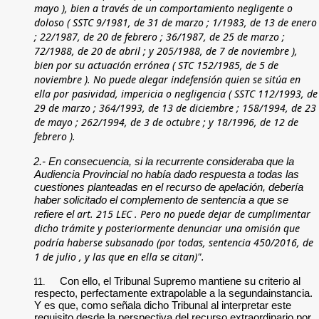
mayo
), bien a través de un comportamiento negligente o
doloso (
SSTC 9/1981, de 31 de marzo
;
1/1983, de 13 de enero
;
22/1987, de 20 de febrero
;
36/1987, de 25 de marzo
;
72/1988, de 20 de abril
; y
205/1988, de 7 de noviembre
),
bien por su actuación errónea (
STC 152/1985, de 5 de
noviembre
). No puede alegar indefensión quien se sitúa en
ella por pasividad, impericia o negligencia (
SSTC 112/1993, de
29 de marzo
;
364/1993, de 13 de diciembre
;
158/1994, de 23
de mayo
;
262/1994, de 3 de octubre
; y
18/1996, de 12 de
febrero
).
2.- En consecuencia, si la recurrente consideraba que la
Audiencia Provincial no había dado respuesta a todas las
cuestiones planteadas en el recurso de apelación, debería
haber solicitado el complemento de sentencia a que se
art. 215 LEC
. Pero no puede dejar de cumplimentar
refiere el
dicho trámite y posteriormente denunciar una omisión que
podría haberse subsanado (por todas,
sentencia 450/2016, de
1 de julio
, y las que en ella se citan)".
Con ello, el Tribunal Supremo mantiene su criterio al
11.
respecto, perfectamente extrapolable a la segundainstancia.
Y es que, como señala dicho Tribunal al interpretar este
requisito desde la perspectiva del recurso extraordinario por