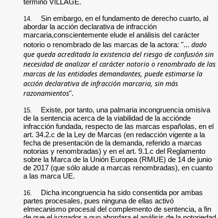
término VILLAGE.
Sin embargo, en el fundamento de derecho cuarto, al
14.
abordar la acción declarativa de infracción
marcaria,conscientemente elude el análisis del carácter
dado
notorio o renombrado de las marcas de la actora: "...
que queda acreditada la existencia del riesgo de confusión sin
necesidad de analizar el carácter notorio o renombrado de las
marcas de las entidades demandantes, puede estimarse la
acción declarativa de infracción marcaria, sin más
razonamientos
".
Existe, por tanto, una palmaria incongruencia omisiva
15.
de la sentencia acerca de la viabilidad de la acciónde
infracción fundada, respecto de las marcas españolas, en el
art. 34.2.c de la Ley de Marcas (en redacción vigente a la
fecha de presentación de la demanda, referido a marcas
notorias y renombradas) y en el art. 9.1.c del Reglamento
sobre la Marca de la Unión Europea (RMUE) de 14 de junio
de 2017 (que sólo alude a marcas renombradas), en cuanto
a las marca UE.
Dicha incongruencia ha sido consentida por ambas
16.
partes procesales, pues ninguna de ellas activó
elmecanismo procesal del complemento de sentencia, a fin
de que el juzgador a quo abordara el análisis de la notoriedad