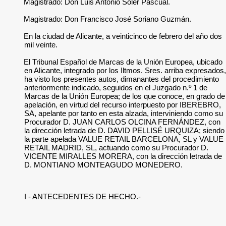
Magistrado: Don Luis Antonio Soler Pascual.
Magistrado: Don Francisco José Soriano Guzmán.
En la ciudad de Alicante, a veinticinco de febrero del año dos
mil veinte.
El Tribunal Español de Marcas de la Unión Europea, ubicado
en Alicante, integrado por los Iltmos. Sres. arriba expresados,
ha visto los presentes autos, dimanantes del procedimiento
anteriormente indicado, seguidos en el Juzgado n.º 1 de
Marcas de la Unión Europea; de los que conoce, en grado de
apelación, en virtud del recurso interpuesto por IBEREBRO,
SA, apelante por tanto en esta alzada, interviniendo como su
Procurador D. JUAN CARLOS OLCINA FERNÁNDEZ, con
la dirección letrada de D. DAVID PELLISÉ URQUIZA; siendo
la parte apelada VALUE RETAIL BARCELONA, SL y VALUE
RETAIL MADRID, SL, actuando como su Procurador D.
VICENTE MIRALLES MORERA, con la dirección letrada de
D. MONTIANO MONTEAGUDO MONEDERO.
I - ANTECEDENTES DE HECHO.-