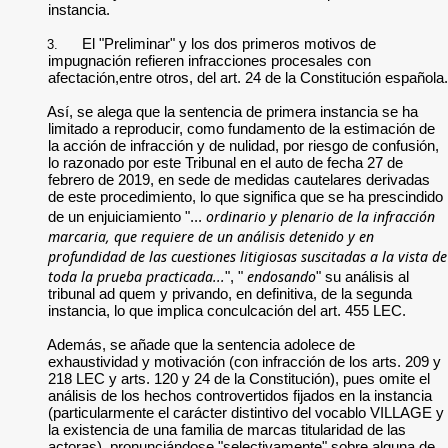
instancia.
El "Preliminar" y los dos primeros motivos de
3.
impugnación refieren infracciones procesales con
afectación,entre otros, del art. 24 de la Constitución española.
Así, se alega que la sentencia de primera instancia se ha
limitado a reproducir, como fundamento de la estimación de
la acción de infracción y de nulidad, por riesgo de confusión,
lo razonado por este Tribunal en el auto de fecha 27 de
febrero de 2019, en sede de medidas cautelares derivadas
de este procedimiento, lo que significa que se ha prescindido
ordinario y plenario de la infracción
de un enjuiciamiento "...
marcaria, que requiere de un análisis detenido y en
profundidad de las cuestiones litigiosas suscitadas a la vista de
toda la prueba practicada...
endosando
", "
" su análisis al
tribunal ad quem y privando, en definitiva, de la segunda
instancia, lo que implica conculcación del art. 455 LEC.
Además, se añade que la sentencia adolece de
exhaustividad y motivación (con infracción de los arts. 209 y
218 LEC y arts. 120 y 24 de la Constitución), pues omite el
análisis de los hechos controvertidos fijados en la instancia
(particularmente el carácter distintivo del vocablo VILLAGE y
la existencia de una familia de marcas titularidad de las
actoras), pronunciándose "selectivamente" sobre alguna de