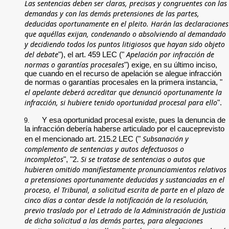
Las sentencias deben ser claras, precisas y congruentes con las
demandas y con las demás pretensiones de las partes,
deducidas oportunamente en el pleito. Harán las declaraciones
que aquéllas exijan, condenando o absolviendo al demandado
y decidiendo todos los puntos litigiosos que hayan sido objeto
del debate
Apelación por infracción de
"), el art. 459 LEC ("
normas o garantías procesales
") exige, en su último inciso,
que cuando en el recurso de apelación se alegue infracción
de normas o garantías procesales en la primera instancia, "
el apelante deberá acreditar que denunció oportunamente la
infracción, si hubiere tenido oportunidad procesal para ello
".
Y esa oportunidad procesal existe, pues la denuncia de
9.
la infracción debería haberse articulado por el cauceprevisto
Subsanación y
en el mencionado art. 215.2 LEC ("
complemento de sentencias y autos defectuosos o
incompletos
Si se tratase de sentencias o autos que
", "2.
hubieren omitido manifiestamente pronunciamientos relativos
a pretensiones oportunamente deducidas y sustanciadas en el
proceso, el Tribunal, a solicitud escrita de parte en el plazo de
cinco días a contar desde la notificación de la resolución,
previo traslado por el Letrado de la Administración de Justicia
de dicha solicitud a las demás partes, para alegaciones