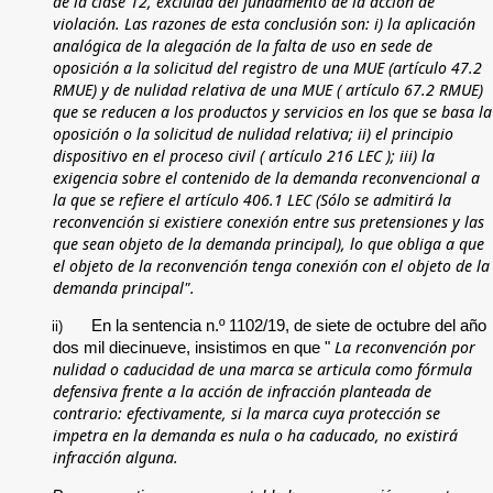
de la clase 12, excluida del fundamento de la acción de
violación. Las razones de esta conclusión son: i) la aplicación
analógica de la alegación de la falta de uso en sede de
oposición a la solicitud del registro de una MUE (artículo 47.2
RMUE) y de nulidad relativa de una MUE (
artículo 67.2 RMUE)
que se reducen a los productos y servicios en los que se basa la
oposición o la solicitud de nulidad relativa; ii) el principio
dispositivo en el proceso civil
(
artículo 216 LEC
); iii) la
exigencia sobre el contenido de la demanda reconvencional a
la que se refiere el
artículo 406.1 LEC
(Sólo se admitirá la
reconvención si existiere conexión entre sus pretensiones y las
que sean objeto de la demanda principal), lo que obliga a que
el objeto de la reconvención tenga conexión con el objeto de la
demanda principal".
En la sentencia n.º 1102/19, de siete de octubre del año
ii)
La reconvención por
dos mil diecinueve, insistimos en que "
nulidad o caducidad de una marca se articula como fórmula
defensiva frente a la acción de infracción planteada de
contrario: efectivamente, si la marca cuya protección se
impetra en la demanda es nula o ha caducado, no existirá
infracción alguna.