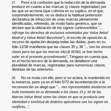
Pese a la confusión que la redacción de la demanda
27.
produce en cuanto a las marcas (y clases registradas) por
las que se acciona (que culmina en su suplico, en el que,
sorprendentemente, no se deduce la habitual pretensión
declarativa de infracción de unas marcas plenamente
identificadas, refiriendo, de modo harto genérico, que se
declare que la utilización de los signos controvertidos "...
infringe los derechos de exclusiva ostentados por Value Retail
Madrid y Value Retail Barcelona
"), el escrito de oposición al
recurso de apelación despeja todas las dudas, pues en su
son las únicas
folio 12/38 manifiesta que las clases 35 y 36 "...
clases para las que las marcas VALUE RETAIL se han hecho
valer en el presente procedimiento
". Téngase en cuenta que,
en el hecho tercero de la demanda, se detallaron una
pluralidad de marcas, registradas para numerosas clases,
distintas de las anteriores.
No se muta con ello, pero sí se aclara, lo mantenido en
28.
la instancia, pues ya en el folio 5/72 de lacontestación a la
mis representadas aludieron en
reconvención se alegó que "...
todo momento en su demanda a las clases 35 y 36 de las
Marcas Value Retal como las clases en que se producía una
identidad o similitud de ámbitos aplicativos con los signos en
conflicto...
".