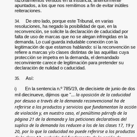
razonamientos vertidos en la instancia, anteriormente
apuntados, a los que nos remitimos a fin de evitar inútiles
reiteraciones.
De otro lado, porque este Tribunal, en varias
34.
resoluciones, ha negado la posibilidad de que, en la
reconvención, se solicite la declaración de caducidad por
falta de uso de marcas que no se alegan infringidas en la
demanda. Lo cual guarda indudable conexión con la
legitimación de que estamos hablando: si la reconvención se
refiere a marcas y/o clases distintas de las aquéllas cuya
protección se impetra en la demanda, el demandado
reconviniente carece de legitimación para pretender su
declaración de nulidad o caducidad.
Así:
35.
En la sentencia n.º 785/19, de diecisiete de junio de dos
i)
la oposición de la caducidad
mil diecinueve, dijimos que "...
por desuso a través de la demanda reconvencional ha de
referirse a los productos y servicios que fundamentan la acción
de violación y, en nuestro caso, el penúltimo párrafo de la
página 21 de la demanda y las peticiones declarativas del
suplico de la demanda los reducen a los de las clases 17, 19 y
20, por lo que la caducidad no puede referirse a los productos