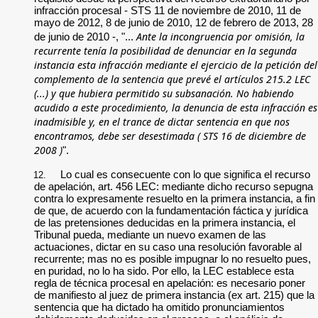
infracción procesal - STS 11 de noviembre de 2010, 11 de
mayo de 2012, 8 de junio de 2010, 12 de febrero de 2013, 28
Ante la incongruencia por omisión, la
de junio de 2010 -, "...
recurrente tenía la posibilidad de denunciar en la segunda
instancia esta infracción mediante el ejercicio de la petición del
complemento de la sentencia que prevé el
artículos 215.2 LEC
(...) y que hubiera permitido su subsanación. No habiendo
acudido a este procedimiento, la denuncia de esta infracción es
inadmisible y, en el trance de dictar sentencia en que nos
encontramos, debe ser desestimada (
STS 16 de diciembre de
2008
)
".
Lo cual es consecuente con lo que significa el recurso
12.
de apelación, art. 456 LEC: mediante dicho recurso sepugna
contra lo expresamente resuelto en la primera instancia, a fin
de que, de acuerdo con la fundamentación fáctica y jurídica
de las pretensiones deducidas en la primera instancia, el
Tribunal pueda, mediante un nuevo examen de las
actuaciones, dictar en su caso una resolución favorable al
recurrente; mas no es posible impugnar lo no resuelto pues,
en puridad, no lo ha sido. Por ello, la LEC establece esta
regla de técnica procesal en apelación: es necesario poner
de manifiesto al juez de primera instancia (ex art. 215) que la
sentencia que ha dictado ha omitido pronunciamientos