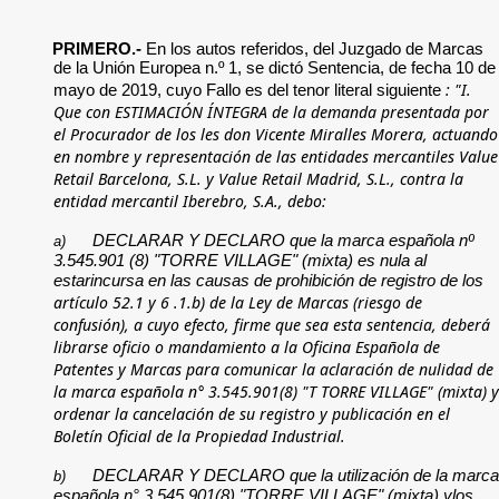
PRIMERO.-
En los autos referidos, del Juzgado de Marcas
de la Unión Europea n.º 1, se dictó Sentencia, de fecha 10 de
: "I.
mayo de 2019, cuyo Fallo es del tenor literal siguiente
Que con ESTIMACIÓN ÍNTEGRA de la demanda presentada por
el Procurador de los les don Vicente Miralles Morera, actuando
en nombre y representación de las entidades mercantiles Value
Retail Barcelona, S.L. y Value Retail Madrid, S.L., contra la
entidad mercantil Iberebro, S.A., debo:
DECLARAR Y DECLARO que la marca española nº
a)
3.545.901 (8) "TORRE VILLAGE" (mixta) es nula al
estarincursa en las causas de prohibición de registro de los
artículo 52.1
y
6 .1.b) de la Ley de Marcas
(riesgo de
confusión), a cuyo efecto, firme que sea esta sentencia, deberá
librarse oficio o mandamiento a la Oficina Española de
Patentes y Marcas para comunicar la aclaración de nulidad de
la marca española n° 3.545.901(8) "T TORRE VILLAGE" (mixta) y
ordenar la cancelación de su registro y publicación en el
Boletín Oficial de la Propiedad Industrial.
DECLARAR Y DECLARO que la utilización de la marca
b)
española n° 3.545.901(8) "TORRE VILLAGE" (mixta) ylos