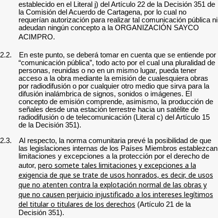
establecido en el Literal j) del Artículo 22 de la Decisión 351 de
la Comisión del Acuerdo de Cartagena, por lo cual
no
requerían autorización para realizar tal comunicación pública
ni
adeudan ningún concepto a la
ORGANIZACIÓN SAYCO
ACIMPRO
.
2.2.
En este
punto
, se deberá tomar en cuenta que se entiende por
“comunicación pública”, todo acto por el cual una pluralidad de
personas, reunidas o no en un mismo lugar, pueda tener
acceso a la obra mediante la emisión de cualesquiera obras
por radiodifusión o por cualquier otro medio que sirva para la
difusión inalámbrica de signos, sonidos o imágenes. El
concepto de emisión comprende, asimismo, la producción de
señales desde una estación terrestre hacia un satélite de
radiodifusión o de telecomunicación (Literal c) del Artículo 15
de la Decisión 351).
2.3.
Al
respecto
, la norma comunitaria prevé la posibilidad de que
las legislaciones internas de los Países Miembros establezcan
limitaciones y excepciones a la protección por el derecho de
pero somete tales limitaciones y excepciones a la
autor,
exigencia de que se trate de usos honrados, es decir, de usos
que no atenten contra la explotación normal de las obras y
que no causen perjuicio injustificado a los intereses legítimos
del titular o titulares de los derechos
(Artículo 21 de la
Decisión 351).