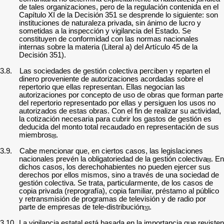
de tales organizaciones, pero de la regulación contenida en el
Capítulo XI de la Decisión 351 se desprende lo siguiente: son
instituciones de naturaleza privada, sin ánimo de lucro y
sometidas a la inspección y vigilancia del Estado. Se
constituyen de conformidad con las normas nacionales
internas sobre la materia (Literal a) del Artículo 45 de la
Decisión 351).
3.8.
Las sociedades de gestión colectiva perciben y reparten el
dinero proveniente de autorizaciones acordadas sobre el
repertorio que ellas representan. Ellas negocian las
autorizaciones por concepto de uso de obras que forman parte
del repertorio representado por ellas y persiguen los usos no
autorizados de estas obras. Con el fin de realizar su actividad,
la cotización necesaria para cubrir los gastos de gestión es
deducida del monto total recaudado en representación de sus
miembros
.
[8]
3.9.
Cabe mencionar que, en ciertos casos, las legislaciones
nacionales prevén la obligatoriedad de la gestión colectiva
. En
[9]
dichos casos, los derechohabientes no pueden ejercer sus
derechos por ellos mismos, sino a través de una sociedad de
gestión colectiva. Se trata, particularmente, de los casos de
copia privada (reprografía), copia familiar, préstamo al público
y retransmisión de programas de televisión y de radio por
parte de empresas de tele-distribución
.
[10]
3.10.
La vigilancia estatal está basada en la importancia que revisten