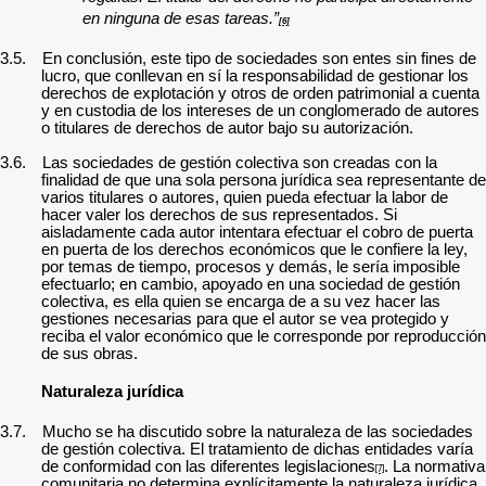
en ninguna de esas tareas.”
[6]
3.5.
En conclusión, este tipo de sociedades son entes sin fines de
lucro, que conllevan en sí la responsabilidad de gestionar los
derechos de explotación y otros de orden patrimonial a cuenta
y en custodia de los intereses de un conglomerado de autores
o titulares de derechos de autor bajo su autorización.
3.6.
Las sociedades de gestión colectiva son creadas con la
finalidad de que una sola persona jurídica sea representante de
varios titulares o autores, quien pueda efectuar la labor de
hacer valer los derechos de sus representados. Si
aisladamente cada autor intentara efectuar el cobro de puerta
en puerta de los derechos económicos que le confiere la ley,
por temas de tiempo, procesos y demás, le sería imposible
efectuarlo; en cambio, apoyado en una sociedad de gestión
colectiva, es ella quien se encarga de a su vez hacer las
gestiones necesarias para que el autor se vea protegido y
reciba el valor económico que le corresponde por reproducción
de sus obras.
Naturaleza jurídica
3.7.
Mucho se ha discutido sobre la naturaleza de las sociedades
de gestión colectiva. El tratamiento de dichas entidades varía
de conformidad con las diferentes legislaciones
. La normativa
[7]
comunitaria no determina explícitamente la naturaleza jurídica