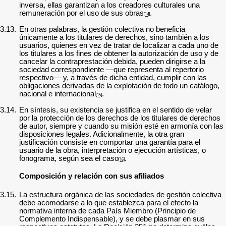
inversa, ellas garantizan a los creadores culturales una
remuneración por el uso de sus obras
.
[14]
3.13.
En otras palabras, la gestión colectiva no beneficia
únicamente a los titulares de derechos, sino también a los
usuarios, quienes en vez de tratar de localizar a cada uno de
los titulares a los fines de obtener la autorización de uso y de
cancelar la contraprestación debida, pueden dirigirse a la
sociedad correspondiente —que representa al repertorio
respectivo— y, a través de dicha entidad, cumplir con las
obligaciones derivadas de la explotación de todo un catálogo,
nacional e internacional
.
[15]
3.14.
En síntesis, su existencia se justifica en el sentido de velar
por la protección de los derechos de los titulares de derechos
de autor, siempre y cuando su misión esté en armonía con las
disposiciones legales. Adicionalmente, la otra gran
justificación consiste en comportar una garantía para el
usuario de la obra, interpretación o ejecución artísticas, o
fonograma, según sea el caso
.
[16]
Composición y relación con sus afiliados
3.15.
La estructura orgánica de las sociedades de gestión colectiva
debe acomodarse a lo que establezca para el efecto la
normativa interna de cada País Miembro (Principio de
Complemento Indispensable), y se debe plasmar en sus