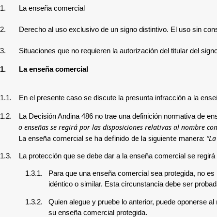
1.
La enseña comercial
2.
Derecho al uso exclusivo de un signo distintivo. El uso sin c
3.
Situaciones que no requieren la autorización del titular del sig
1.
La enseña comercial
1.1.
En el presente caso se discute la presunta infracción a la en
1.2.
La Decisión Andina 486 no trae una definición normativa de ens
o enseñas se regirá por las disposiciones relativas al nombre c
La enseña comercial se ha definido de la siguiente manera:
“La
1.3.
La protección que se debe dar a la enseña comercial se regirá p
1.3.1.
Para que una enseña comercial sea protegida, no es nec
idéntico o similar. Esta circunstancia debe ser probad
1.3.2.
Quien alegue y pruebe lo anterior, puede oponerse al r
su enseña comercial protegida.