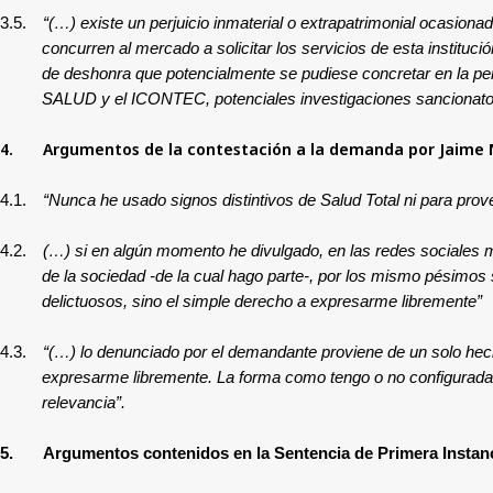
3.5.
“(…) existe un perjuicio inmaterial o extrapatrimonial ocasion
concurren al mercado a solicitar los servicios de esta instituc
de deshonra que potencialmente se pudiese concretar en la pe
SALUD y el ICONTEC, potenciales investigaciones sancionatoria
4.
Argumentos de la contestación a la demanda por
Jaime 
4.1.
“Nunca he usado signos distintivos de Salud Total ni para prove
4.2.
(…) si en algún momento he divulgado, en las redes sociales 
de la sociedad -de la cual hago parte-, por los mismo pésimos 
delictuosos, sino el simple derecho a expresarme libremente”
4.3.
“(…) lo denunciado por el demandante proviene de un solo hech
expresarme libremente. La forma como tengo o no configuradas 
relevancia”.
5.
Argumentos contenidos en la Sentencia de Primera Instan