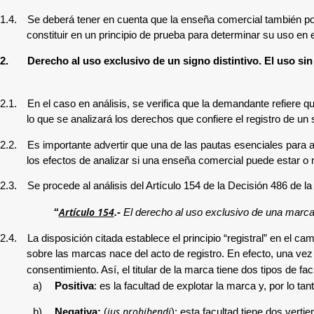
1.4.
Se deberá tener en cuenta que la enseña comercial también podrí
constituir en un principio de prueba para determinar su uso en
2.
Derecho al uso exclusivo de un signo distintivo. El uso s
2.1.
En el caso en análisis, se verifica que la demandante refiere 
lo que se analizará los derechos que confiere el registro de un si
2.2.
Es importante advertir que una de las pautas esenciales para 
los efectos de analizar si una enseña comercial puede estar o 
2.3.
Se procede al análisis del
Artículo 154 de la Decisión 486 de l
Artículo 154
“
.-
El derecho al uso exclusivo de una marca s
2.4.
La disposición citada
establece el principio “registral” en el 
sobre las marcas nace del acto de registro. En efecto, una vez 
consentimiento. Así, el titular de la marca tiene dos tipos de fa
a)
Positiva
: es la facultad de explotar la marca y, por lo ta
ius prohibendi
b)
Negativa:
(
): esta facultad tiene dos verti