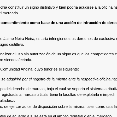
a constituir un signo distintivo y bien podría acudirse a la oficina n
 el mercado.
in consentimiento como base de una acción de infracción de dere
que
Jaime Neira Neira,
estaría infringiendo sus derechos de exclusiva
gno distittivo.
analizar el uso sin autorización de un signo es que los competidores
no siendo afectada.
a Comunidad Andina, cuyo tenor es el siguiente:
e adquirirá por el registro de la misma ante la respectiva oficina na
campo del derecho de marcas, bajo el cual se soporta el sistema atribu
registrada la marca su titular tiene la facultad de explotarla e imped
cultades:
[6]
nto, de ejercer actos de disposición sobre la misma, tales como usarla,
entes de acuerdo a si se está en el ámbito registral o en el mercado.