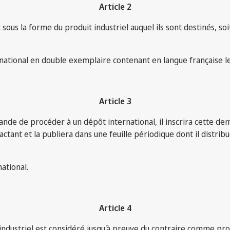
Article 2
ous la forme du produit industriel auquel ils sont destinés, soi
tional en double exemplaire contenant en langue française les
Article 3
nde de procéder à un dépôt international, il inscrira cette dema
ractant et la publiera dans une feuille périodique dont il dist
ational.
Article 4
 industriel est considéré jusqu'à preuve du contraire comme pro