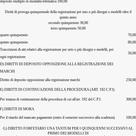
deposito multiplo in modalità telematica 100,00
Diritti di proroga quinquennale della registrazione per uno o più disegni o modelli oltre il
quinto anno
secondo quinquennio 30,00
terzo quinquennio 50,00
quarto quinquennio
70,00
quinto quinquennio
80,00
Trascrizioni di atti relativi alla registrazione per urto o più disegni o modelli, per
50,00
ogni registrazione
D) DIRITTI DI DEPOSITO OPPOSIZIONE ALLA REGISTRAZIONE DEI
MARCHI
Diritto di deposito opposizione alla registrazione marchi
250,00
E) DIRITTI DI CONTINUAZIONE DELLA PROCEDURA (ART. 192 C.P.I)
Per istanza di continuazione della procedura di cui all'art. 192 del C.P.I.
300,00
F) DIRITTI DI MORA
Per il ritardo del mancato pagamento (entro il semestre successivo alla scadenza)
100,00
G) DIRITTO FORFETARIO UNA TANTUM PER I QUINQUENNI SUCCESSIVI AL
PRIMO DEI MODELLI DI