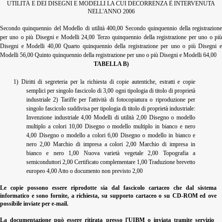
UTILITÀ E DEI DISEGNI E MODELLI LA CUI DECORRENZA È INTERVENUTA
NELL'ANNO 2006
Secondo quinquennio del Modello di utilità 400,00 Secondo quinquennio della registrazione
per uno o più Disegni e Modelli 24,00 Terzo quinquennio della registrazione per uno o più
Disegni e Modelli 40,00 Quarto quinquennio della registrazione per uno o più Disegni e
Modelli 56,00 Quinto quinquennio della registrazione per uno o più Disegni e Modelli 64,00
TABELLA B)
1) Diritti di segreteria per la richiesta di copie autentiche, estratti e copie
semplici per singolo fascicolo di 3,00 ogni tipologia di titolo di proprietà
industriale 2) Tariffe per l'attività di fotocopiatura o riproduzione per
singolo fascicolo suddivisa per tipologia di titolo di proprietà industriale:
Invenzione industriale 4,00 Modelli di utilità 2,00 Disegno o modello
multiplo a colori 10,00 Disegno o modello multiplo in bianco e nero
4,00 Disegno o modello a colori 6,00 Disegno o modello in bianco e
nero 2,00 Marchio di impresa a colori 2,00 Marchio di impresa in
bianco e nero 1,00 Nuova varietà vegetale 2,00 Topografia a
semiconduttori 2,00 Certificato complementare 1,00 Traduzione brevetto
europeo 4,00 Atto o documento non previsto 2,00
Le copie possono essere riprodotte sia dal fascicolo cartaceo che dal sistema
informatico e sono fornite, a richiesta, su supporto cartaceo o su CD-ROM ed ove
possibile inviate per e-mail.
La documentazione può essere ritirata presso l'UIBM o inviata tramite servizio