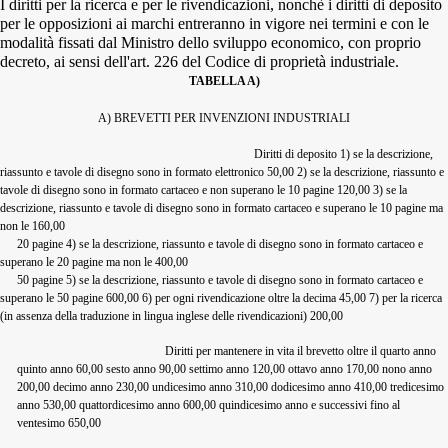
I diritti per la ricerca e per le rivendicazioni, nonchè i diritti di deposito
per le opposizioni ai marchi entreranno in vigore nei termini e con le
modalità fissati dal Ministro dello sviluppo economico, con proprio
decreto, ai sensi dell'art. 226 del Codice di proprietà industriale.
TABELLA A)
A) BREVETTI PER INVENZIONI INDUSTRIALI
Diritti di deposito 1) se la descrizione,
riassunto e tavole di disegno sono in formato elettronico 50,00 2) se la descrizione, riassunto e
tavole di disegno sono in formato cartaceo e non superano le 10 pagine 120,00 3) se la
descrizione, riassunto e tavole di disegno sono in formato cartaceo e superano le 10 pagine ma
non le 160,00
20 pagine 4) se la descrizione, riassunto e tavole di disegno sono in formato cartaceo e
superano le 20 pagine ma non le 400,00
50 pagine 5) se la descrizione, riassunto e tavole di disegno sono in formato cartaceo e
superano le 50 pagine 600,00 6) per ogni rivendicazione oltre la decima 45,00 7) per la ricerca
(in assenza della traduzione in lingua inglese delle rivendicazioni) 200,00
Diritti per mantenere in vita il brevetto oltre il quarto anno
quinto anno 60,00 sesto anno 90,00 settimo anno 120,00 ottavo anno 170,00 nono anno
200,00 decimo anno 230,00 undicesimo anno 310,00 dodicesimo anno 410,00 tredicesimo
anno 530,00 quattordicesimo anno 600,00 quindicesimo anno e successivi fino al
ventesimo 650,00