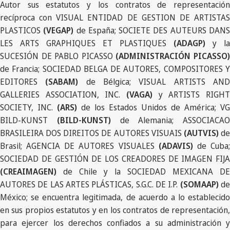
Autor sus estatutos y los contratos de representación
recíproca con VISUAL ENTIDAD DE GESTION DE ARTISTAS
PLASTICOS
(VEGAP)
de España; SOCIETE DES AUTEURS DAN
LES ARTS GRAPHIQUES ET PLASTIQUES
(ADAGP)
y la
SUCESIÓN DE PABLO PICASSO
(ADMINISTRACIÓN PICASSO
de Francia; SOCIEDAD BELGA DE AUTORES, COMPOSITORES Y
EDITORES
(SABAM)
de Bélgica; VISUAL ARTISTS AN
GALLERIES ASSOCIATION, INC.
(VAGA)
y ARTISTS RIGHT
SOCIETY, INC.
(ARS)
de los Estados Unidos de América; VG
BILD-KUNST
(BILD-KUNST)
de Alemania; ASSOCIACAO
BRASILEIRA DOS DIREITOS DE AUTORES VISUAIS
(AUTVIS)
d
Brasil;
AGENCIA DE AUTORES VISUALES
(ADAVIS)
de Cuba
SOCIEDAD DE GESTIÓN DE LOS CREADORES DE IMAGEN FIJA
(CREAIMAGEN)
de Chile y la SOCIEDAD MEXICANA DE
AUTORES DE LAS ARTES PLÁSTICAS, S.G.C. DE I.P.
(SOMAAP)
d
México; se encuentra legitimada, de acuerdo a lo establecido
en sus propios estatutos y en los contratos de representación,
para ejercer los derechos confiados a su administración y