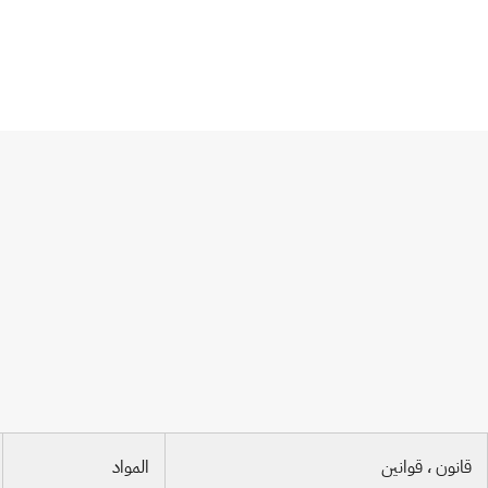
الاتفاقية الدولية لحماية الأصناف النباتية الج
قانون ، قوانين
المواد