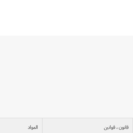
الاتفاقية الدولية لحماية الأصناف النباتية الج
قانون ، قوانين
المواد