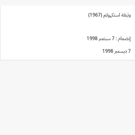
وثيقة استكهولم (1967)
إنضمام : 7 سبتمبر 1998
7 ديسمبر 1998
Paris Notification No. 188