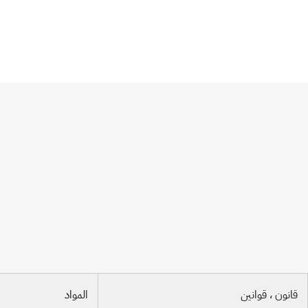
الاتفاقية الدولية لحماية الأصناف النباتية الج
قانون ، قوانين
المواد