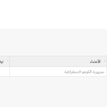
اتفاقية حماية منتجي الفونوغرامات
الأعضاء
توق
جمهورية الكونغو الديمقراطية