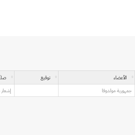
اتفاقية إنشاء المنظمة العالمية للملكية الفكر
الأعضاء
توقيع
صكّ
جمهورية مولدوفا
إشعار باست