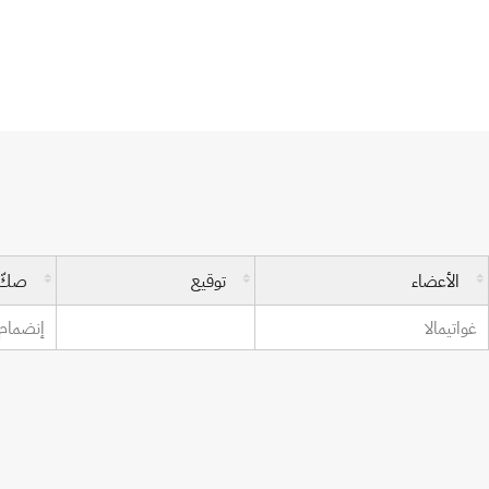
اتفاقية إنشاء المنظمة العالمية للملكية الفكر
الأعضاء
توقيع
صكّ
غواتيمالا
إنضمام: 31 يناير 3