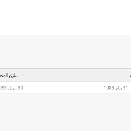
ية
ساري المف
198
30 أبريل 1983