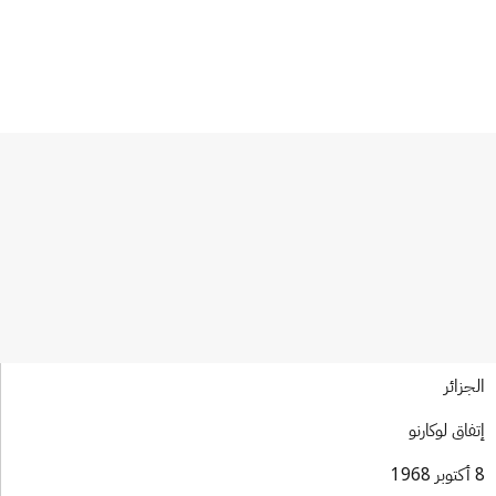
جزائر
فاق لوكارنو