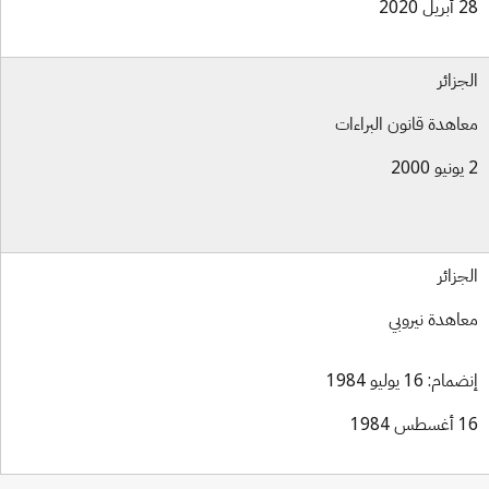
ل 2020
جزائر
اهدة قانون البراءات
جزائر
اهدة نيروبي
ام: 16 يوليو 1984
س 1984