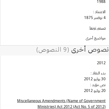
198
لاعتماد :
 1875
ستور تونغا
واضيع أخرى
201
دء النفاذ :
وليو 2012
ص مؤيد :
وليو 2012
Miscellaneous Amendments (Name of Governmen
Ministries) Act 2012 (Act No. 5 of 2012