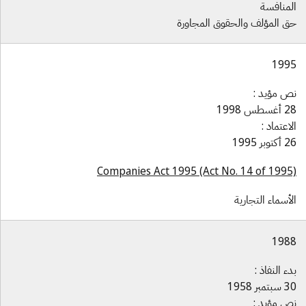
لمنافسة
ق المؤلف والحقوق المجاورة
199
ص مؤيد :
غسطس 1998
لاعتماد :
كتوبر 1995
Companies Act 1995 (Act No. 14 of 1995
لأسماء التجارية
198
دء النفاذ :
بتمبر 1958
ص مؤيد :