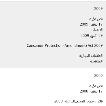
200
ص مؤيد :
وفمبر 2009
لاعتماد :
كتوبر 2009
Consumer Protection (Amendment) Act 200
لعلامات التجارية
لمنافسة
200
ص مؤيد :
وفمبر 2000
انون حماية المستهلك لعام 2000