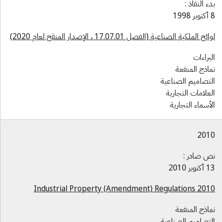
دء النفاذ :
 1998
ائح الملكية الصناعية (الفصل 17.07.01 ، الإصدار المنقح لعام 2020)
لبراءات
ماذج المنفعة
لتصاميم الصناعية
لعلامات التجارية
لأسماء التجارية
201
ص صادر :
كتوبر 2010
Industrial Property (Amendment) Regulations 201
ماذج المنفعة
لتصاميم الصناعية