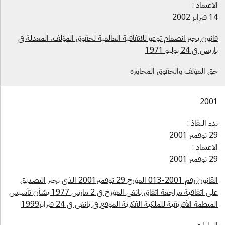
اعتماد :
راير 2002
انون يجيز انضمام توغو للاتفاقية العالمية لحقوق المؤلف، المعدلة في
يس في 24 يوليو 1971
ق المؤلف والحقوق المجاورة
200
ء النفاذ :
فمبر 2001
اعتماد :
فمبر 2001
القانون رقم 2001-013 المؤرخ 29 نوفمبر2001 الذي يجيز التصديق
على اتفاقية مراجعة اتفاق بانغي المؤرخ في 2 مارس 1977 بشأن تأسيس
منظمة الأفريقية للملكية الفكرية الموقع في بانغي في 24 فبراير1999