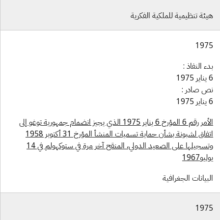
يئة تنظيمية للملكية الفكرية
197
ء النفاذ :
1975
ص صادر :
1975
الأمر رقم 6 المؤرخ 6 يناير 1975 الذي يجيز انضمام جمهورية توغو إلى
اتفاق لشبونة بشأن حماية تسميات المنشأ المؤرخ 31 أكتوبر 1958
وتسجيلها على الصعيد الدولي، المنقح آخر مرة في ستوكهولم في 14
ليو1967
بيانات الجغرافية
197