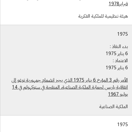
اير1978
يئة تنظيمية للملكية الفكرية
197
ء النفاذ :
1975
اعتماد :
1975
الأمر رقم 3 المؤرخ 6 يناير 1975 الذي يجيز انضمام جمهورية توغو إلى
اتفاقية باريس لحماية الملكية الصناعية، المنقحة في ستوكهولم في 14
ليو 1967
لملكية الصناعية
197