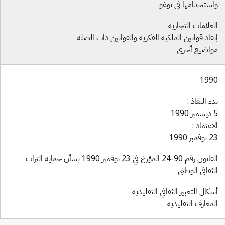
استخدامها في توغو
علامات التجارية
فاذ قوانين الملكية الفكرية والقوانين ذات الصلة
واضيع أخرى
199
ء النفاذ :
1990
اعتماد :
فمبر 1990
القانون رقم 90-24 المؤرخ في 23 نوفمبر 1990 بشأن حماية التراث
ثقافي الوطني
كال التعبير الثقافي التقليدية
معارف التقليدية