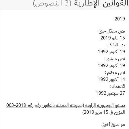
201
ص معدّل حتى :
ايو 2019
ء النفاذ :
توبر 1992
ص منشور :
توبر 1992
ص معمّم :
توبر 1992
اعتماد :
تمبر 1992
دستور الجمهورية الرابعة (بصيغته المعدلة بالقانون رقم رقم 2019-003
ؤرخ في 15 مايو 2019)
واضيع أخرى