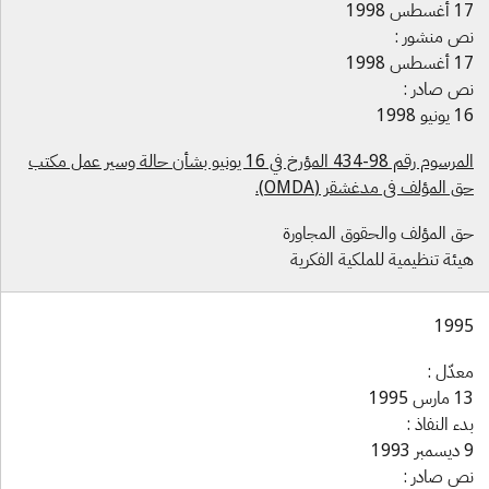
غسطس 1998
ص منشور :
غسطس 1998
ص صادر :
ونيو 1998
المرسوم رقم 98-434 المؤرخ في 16 يونيو بشأن حالة وسير عمل مكتب
ق المؤلف في مدغشقر (OMDA).
ق المؤلف والحقوق المجاورة
يئة تنظيمية للملكية الفكرية
199
عدّل :
ارس 1995
دء النفاذ :
 1993
ص صادر :