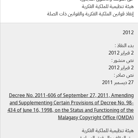
يئة تنظيمية للملكية الفكرية
نفاذ قوانين الملكية الفكرية والقوانين ذات الصلة
201
دء النفاذ :
 2012
ص منشور :
 2012
ص صادر :
يسمبر 2011
Decree No. 2011-606 of September 27, 2011, Amendin
and Supplementing Certain Provisions of Decree No. 98
434 of June 16, 1998, on the Status and Functioning of th
Malagasy Copyright Office (OMDA
يئة تنظيمية للملكية الفكرية
ق المؤلف والحقوق المجاورة