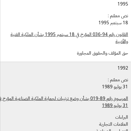
199
 معمّم :
بر 1995
القانون رقم 94-036 المؤرخ في 18 سبتمبر 1995 بشأن الملكية الفنية
لأدبية
 المؤلف والحقوق المجاورة
199
 معمّم :
و 1989
المرسوم رقم 89-019 بشأن وضع ترتيبات لحماية الملكية الصناعية المؤرخ في
و 1989
براءات
علامات التجارية