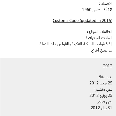
لاعتماد :
غسطس 1960
Customs Code (updated in 2015
لعلامات التجارية
لبيانات الجغرافية
نفاذ قوانين الملكية الفكرية والقوانين ذات الصلة
واضيع أخرى
201
دء النفاذ :
ونيو 2012
ص منشور :
ونيو 2012
ص صادر :
ناير 2012