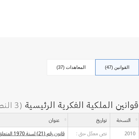
القوانين (47)
المعاهدات (37)
النسخة
تواريخ
عنوان
2010
نص معدّل حتى :
قانون رقم (21) لسنة 1970 المتعلق بالعلامات والبيانات التجارية (بما في ذلك التعديلات المدرجة حتى القانون رقم (9) لسنة 2010)