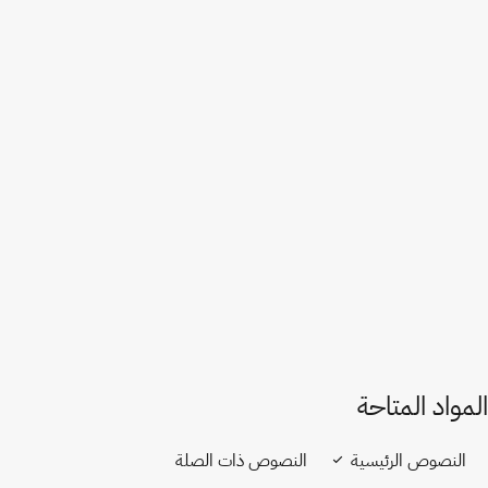
بوركينا فاسو