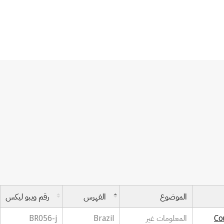
الموضوع
الفهرس
رقم ويبو ليكس
Co
المعلومات غير
Brazil
BR056-j