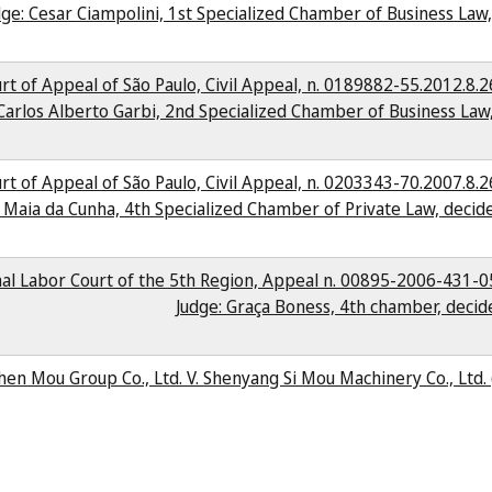
dge: Cesar Ciampolini, 1st Specialized Chamber of Business Law,
rt of Appeal of São Paulo, Civil Appeal, n. 0189882-55.2012.8.
 Carlos Alberto Garbi, 2nd Specialized Chamber of Business Law
rt of Appeal of São Paulo, Civil Appeal, n. 0203343-70.2007.8.
: Maia da Cunha, 4th Specialized Chamber of Private Law, dec
al Labor Court of the 5th Region, Appeal n. 00895-2006-431-
Judge: Graça Boness, 4th chamber, deci
hen Mou Group Co., Ltd. V. Shenyang Si Mou Machinery Co., Ltd