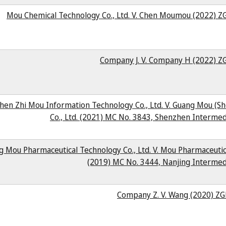
Mou Chemical Technology Co., Ltd. V. Chen Moumou (2022) Z
Company J. V. Company H (2022) Z
hen Zhi Mou Information Technology Co., Ltd. V. Guang Mou (Sh
Co., Ltd. (2021) MC No. 3843, Shenzhen Intermed
g Mou Pharmaceutical Technology Co., Ltd. V. Mou Pharmaceutical
(2019) MC No. 3444, Nanjing Intermed
Company Z. V. Wang (2020) Z