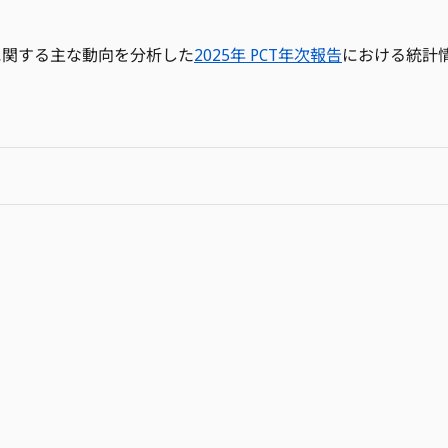
用に関する主な動向を分析した
2025年 PCT年次報告
における統計