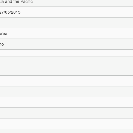
sia and the Pacific
 27/05/2015
orea
ano