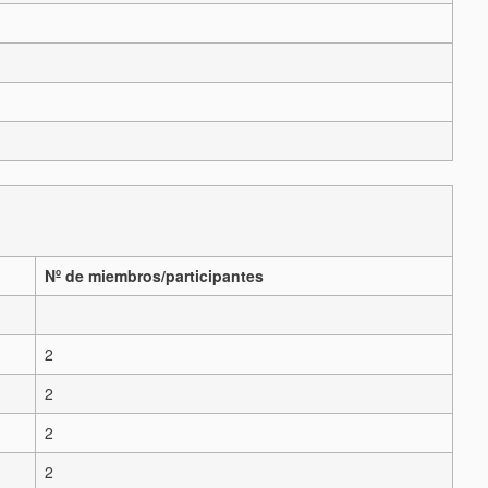
Nº de miembros/participantes
2
2
2
2