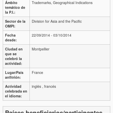
Ámbito
Trademarks, Geographical Indications
temático de
la P.I.:
Sector de la
Division for Asia and the Pacific
OMPI:
Fecha
22/09/2014 - 03/10/2014
desde:
Ciudad en
Montpellier
que se
celebró la
actividad:
Lugar/País
France
anfitrión:
Actividad
inglés , francés
celebrada en
el idioma:
Países beneficiarios/participantes