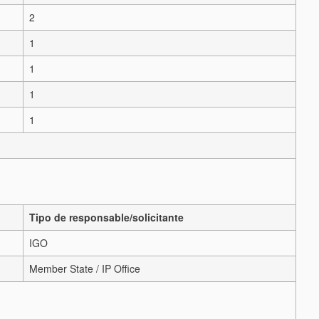
2
1
1
1
1
Tipo de responsable/solicitante
IGO
Member State / IP Office