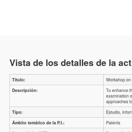
Vista de los detalles de la ac
Título:
Workshop on 
Descripción:
To enhance th
examination o
approaches to
Tipo:
Estudio, infor
Ámbito temático de la P.I.:
Patents