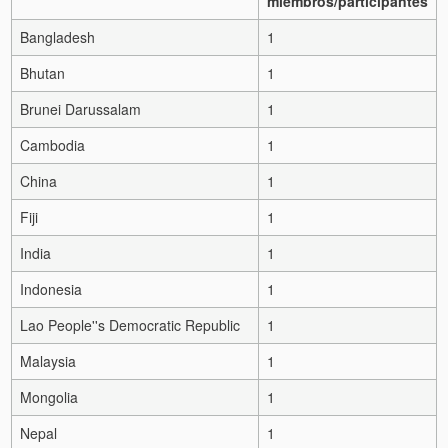
miembros/participantes
Bangladesh
1
Bhutan
1
Brunei Darussalam
1
Cambodia
1
China
1
Fiji
1
India
1
Indonesia
1
Lao People''s Democratic Republic
1
Malaysia
1
Mongolia
1
Nepal
1