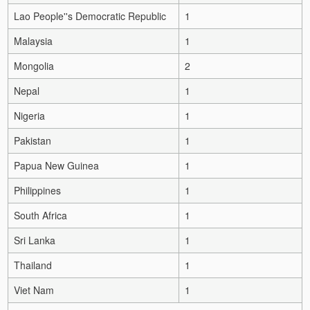
Lao People''s Democratic Republic
1
Malaysia
1
Mongolia
2
Nepal
1
Nigeria
1
Pakistan
1
Papua New Guinea
1
Philippines
1
South Africa
1
Sri Lanka
1
Thailand
1
Viet Nam
1