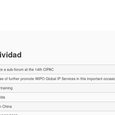
tividad
ize a sub-forum at the 14th CIPAC
se of further promote WIPO Global IP Services in this important occasi
training
elds
n China