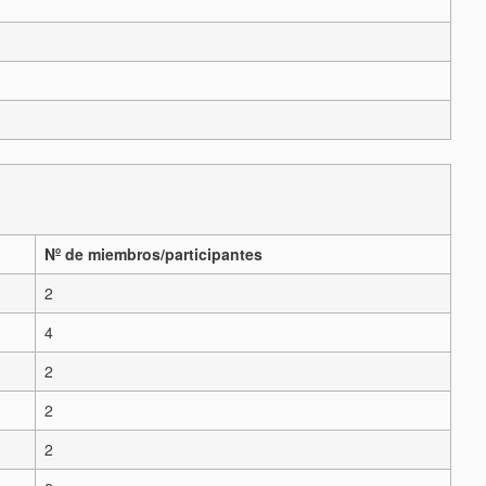
Nº de miembros/participantes
2
4
2
2
2