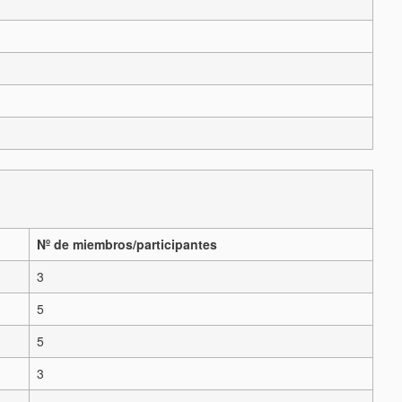
Nº de miembros/participantes
3
5
5
3