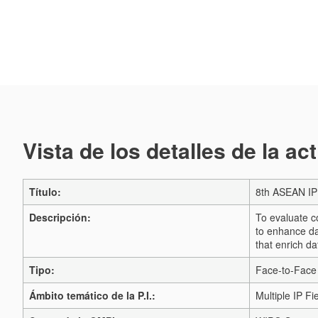
Vista de los detalles de la ac
Título:
8th ASEAN IP 
Descripción:
To evaluate c
to enhance dat
that enrich d
Tipo:
Face-to-Face
Ámbito temático de la P.I.:
Multiple IP Fi