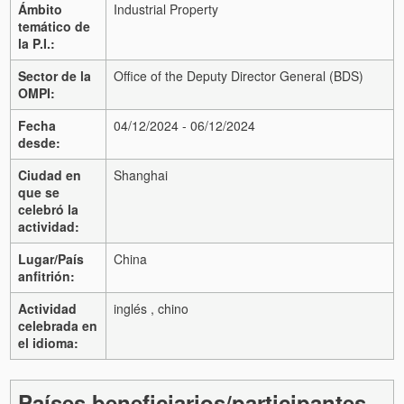
Ámbito
Industrial Property
temático de
la P.I.:
Sector de la
Office of the Deputy Director General (BDS)
OMPI:
Fecha
04/12/2024 - 06/12/2024
desde:
Ciudad en
Shanghai
que se
celebró la
actividad:
Lugar/País
China
anfitrión:
Actividad
inglés , chino
celebrada en
el idioma:
Países beneficiarios/participantes