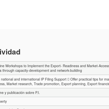
tividad
ine Workshops to Implement the Export- Readiness and Market-Access
s through capacity-development and network-building
l national and international IP Filing Support  Offer practical tips f
ess, Market research, Trade promotion, Export planning, Export financi
me y publicación sobre P.I.
perty